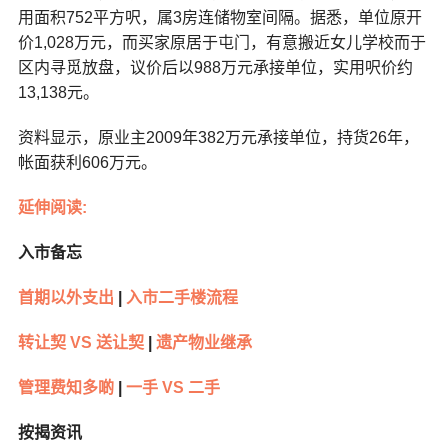
用面积752平方呎，属3房连储物室间隔。据悉，单位原开
价1,028万元，而买家原居于屯门，有意搬近女儿学校而于
区内寻觅放盘，议价后以988万元承接单位，实用呎价约
13,138元。
资料显示，原业主2009年382万元承接单位，持货26年，
帐面获利606万元。
延伸阅读:
入市备忘
首期以外支出
|
入市二手楼流程
转让契 VS 送让契
|
遗产物业继承
管理费知多啲
|
一手 VS 二手
按揭资讯