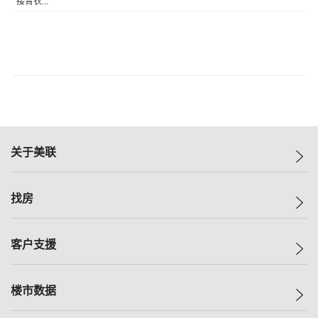
接青衣...
关于美联
美联集团
找房
投资者关系
集团动态
一手新房
客户支援
人才招募
买房
网站地图
上车
自助放盘
楼市数据
减价
专业经纪人