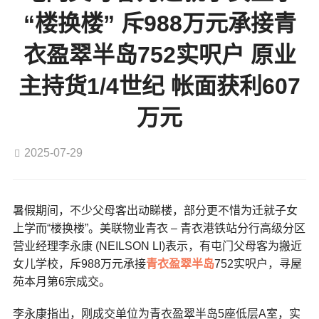
“楼换楼” 斥988万元承接青
衣盈翠半岛752实呎户 原业
主持货1/4世纪 帐面获利607
万元
2025-07-29
暑假期间，不少父母客出动睇楼，部分更不惜为迁就子女
上学而“楼换楼”。美联物业青衣 – 青衣港铁站分行高级分区
营业经理李永康 (NEILSON LI)表示，有屯门父母客为搬近
女儿学校，斥988万元承接
青衣
盈翠半岛
752实呎户，寻屋
苑本月第6宗成交。
李永康指出，刚成交单位为青衣盈翠半岛5座低层A室，实