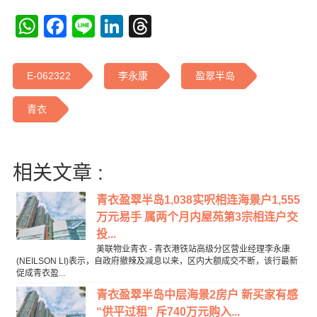
WhatsApp
Facebook
Line
LinkedIn
Threads
E-062322
李永康
盈翠半岛
青衣
相关文章 :
青衣盈翠半岛1,038实呎相连海景户1,555
万元易手 属两个月内屋苑第3宗相连户交
投...
美联物业青衣 - 青衣港铁站高级分区营业经理李永康
(NEILSON LI)表示，自政府撤辣及减息以来，区内大额成交不断，该行最新
促成青衣盈...
青衣盈翠半岛中层海景2房户 新买家有感
“供平过租” 斥740万元购入...