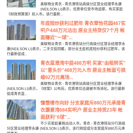
美联物业青衣 - 青衣港铁站高级分区营业经理李永康
(NEILSON LI)表示，优质单位受市场追撑，有买家趁
《财政预算案》前入市。该行最新...
年底短炒获利过肥年 青衣翠怡花园467实
呎户448万元沽出 原业主持货仅7个月 帐
面赚近“一球”...
美联物业青衣 - 青衣港铁站分行高级分区营业经理李永
康(NEILSON LI)表示，二手交投回暖，部分业主趁机底短炒获利过肥年，该
行最新促成...
青衣蓝澄湾中层488方呎 买家“由租转买”
以“意头价”468万元入市 原业主帐面亏损
缘92万元离场...
美联物业青衣 - 青衣港铁站高级分区营业经理李永康
(NEILSON LI)表示，《财案》公布后，优质单位迅速被市场消化。该行最新
促成青衣蓝...
憧憬楼市向好 分支家庭斥880万元承接青
衣灏景湾684实呎户 原业主持货23年 帐
面获利“6球”...
不少买家趁暑假出动入市。青衣 - 青衣港铁站分行高级
分区营业经理李永康 (NEILSON LI)表示，该行刚促成分支家庭斥880万元承