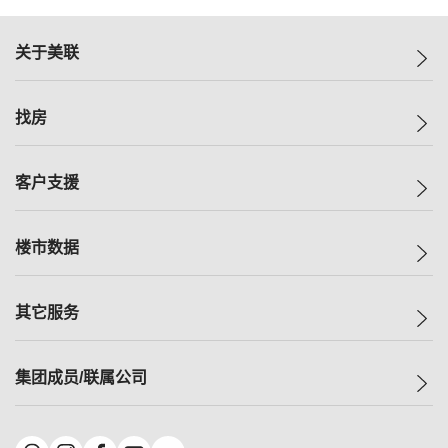
关于美联
美联集团
找房
投资者关系
集团动态
一手新房
客户支援
人才招募
买房
网站地图
上车
自助放盘
楼市数据
减价
专业经纪人
低价
分行网络
指数
其它服务
美联豪宅
查询热线
信心指数
独家楼盘
联络我们
最新成交
小区专页
租房
集团成员/联属公司
按揭计算机
历史成交
大湾区专页
居屋专页
负担能力计算机
成交数据
楼市资讯
买卖流程
美联物业
转按计算机
小区成交排行榜