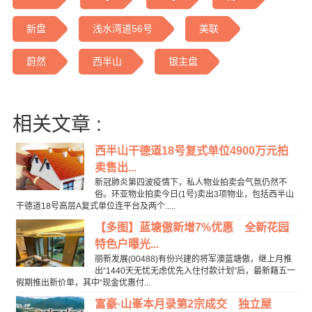
新盘
浅水湾道56号
美联
蔚然
西半山
银主盘
相关文章 :
西半山干德道18号复式单位4900万元拍
卖售出...
新冠肺炎第四波疫情下，私人物业拍卖会气氛仍然不
俗。环亚物业拍卖今日(1号)卖出3项物业，包括西半山
干德道18号高层A复式单位连平台及两个.....
【多图】蓝塘傲新增7%优惠 全新花园
特色户曝光...
丽新发展(00488)有份兴建的将军澳蓝塘傲，继上月推
出“1440天无忧无虑优先入住付款计划”后，最新藉五一
假期推出新价单，其中“现金优惠付...
富豪·山峯本月录第2宗成交 独立屋