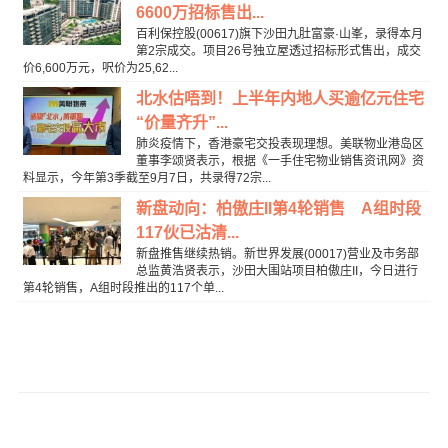
6600万招标售出...
百利保控股(00617)旗下沙田九肚富豪·山峯，录得本月
第2宗成交。项目26号独立屋透过招标形式售出，成交
价6,600万元，呎价为25,62...
北水估唔到！上半年内地人买逾亿元住宅
“价量齐升”...
肺炎疫情下，香港豪宅交投表现理想。美联物业港岛区
董事李颂贤表示，根据《一手住宅物业销售资讯网》资
料显示，今年第3季截至9月7日，共录得72宗...
新盘动向：柏傲庄II第4轮销售 A组时段
117伙已沽清...
新盘推售继续热销。新世界发展(00017)营业及市务部
总监黄浩贤表示，沙田大围站项目柏傲庄II，今日进行
第4轮销售，A组时段推出的117个单...