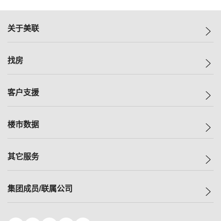
关于美联
美联集团
找房
投资者关系
集团动态
一手新房
客户支援
人才招募
买房
网站地图
上车
自助放盘
楼市数据
减价
专业经纪人
低价
分行网络
指数
其它服务
美联豪宅
查询热线
信心指数
独家楼盘
联络我们
最新成交
小区专页
租房
集团成员/联属公司
按揭计算机
历史成交
大湾区专页
居屋专页
负担能力计算机
成交数据
楼市资讯
买卖流程
美联物业
转按计算机