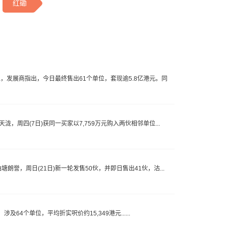
红磡
，发展商指出，今日最终售出61个单位，套现逾5.8亿港元。同
，周四(7日)获同一买家以7,759万元购入两伙相邻单位...
朗誉，周日(21日)新一轮发售50伙，并即日售出41伙，沽...
64个单位，平均折实呎价约15,349港元......