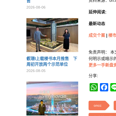
资料来源：on.
售
2026-08-06
延伸阅读:
最新动态
成交个案
|
楼市
免责声明： 
叡璟I上载楼书本月推售 下
何明示或暗示
周初开放两个示范单位
更多一手新盘
2026-08-05
分享:
Wha
F
oncc