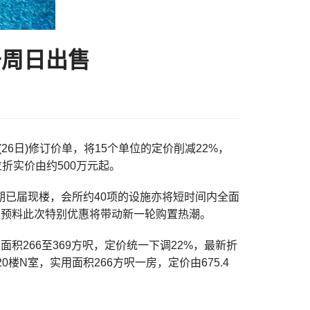
于周日出售
(26日)修订价单，将15个单位的定价削减22%，
位折实价由约500万元起。
段三期已届现楼，会所约40项的设施亦将短时间内全面
，预料此次特别优惠将带动新一轮购置热潮。
积266至369方呎，定价统一下调22%，最新折
为20楼N室，实用面积266方呎一房，定价由675.4