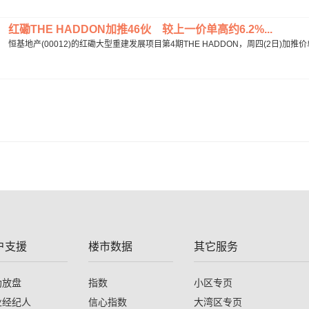
红磡THE HADDON加推46伙 较上一价单高约6.2%...
恒基地产(00012)的红磡大型重建发展项目第4期THE HADDON，周四(2日)加推价单
户支援
楼市数据
其它服务
助放盘
指数
小区专页
业经纪人
信心指数
大湾区专页