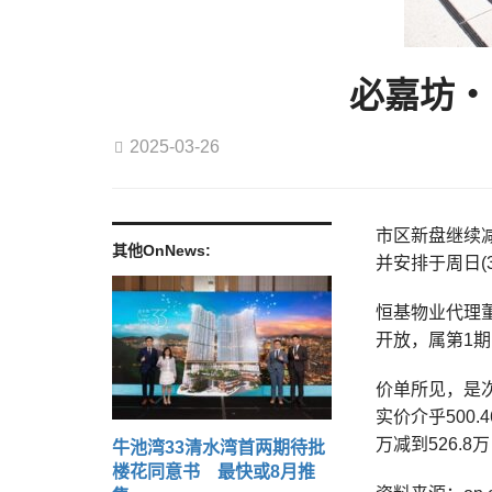
必嘉坊‧
2025-03-26
市区新盘继续减
其他OnNews:
并安排于周日(
恒基物业代理董
开放，属第1
价单所见，是次
实价介乎500.
万减到526.8
牛池湾33清水湾首两期待批
楼花同意书 最快或8月推