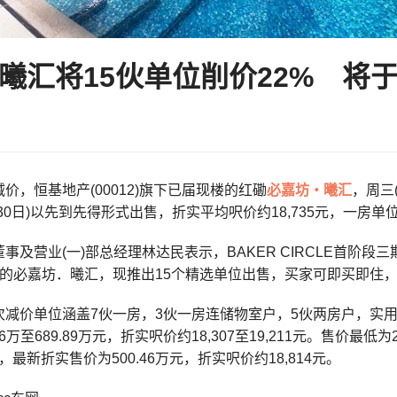
曦汇将15伙单位削价22% 将
价，恒基地产(00012)旗下已届现楼的红磡
必嘉坊‧曦汇
，周三
30日)以先到先得形式出售，折实平均呎价约18,735元，一房单
事及营业(一)部总经理林达民表示，BAKER CIRCLE首阶
期的必嘉坊．曦汇，现推出15个精选单位出售，买家可即买即住
减价单位涵盖7伙一房，3伙一房连储物室户，5伙两房户，实用面
46万至689.89万元，折实呎价约18,307至19,211元。售价最低
万，最新折实售价为500.46万元，折实呎价约18,814元。