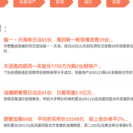
恒基地产
新盘
减价
现楼
 :
瑜一‧天海单日沽61伙 周四新一轮现楼发售35伙...
华懋集团发展的何文田站瑜一‧天海，周日(6日)以先到先得形式发售69伙现楼单位
时...
天泷周四获同一买家斥7759万元购2伙相邻户...
个别启德跑道区现楼项目频频录得大手成交。恒基地产(00012)等6大发展商合作的天泷
油塘朗誉周日沽出41伙 日套现逾2.5亿元...
现楼货尾减价促销奏效，早前大手劈价的保利置业(00119)及尚嘉控股合作发展的油塘
朗誉加推64伙 平均折实呎价15349元 较上张价单平2%...
保利置业(00119)及尚嘉控股合作发展的油塘朗誉，周二(30日)加推全新价单第6号，涉及