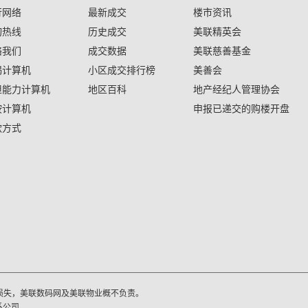
行网络
最新成交
楼市资讯
询热线
历史成交
美联精英会
络我们
成交数据
美联慈善基金
揭计算机
小区成交排行榜
美善会
担能力计算机
地区百科
地产经纪人管理协会
按计算机
申报已递交的购楼开盘
款方式
损失，美联数码网及美联物业概不负责。
系公司