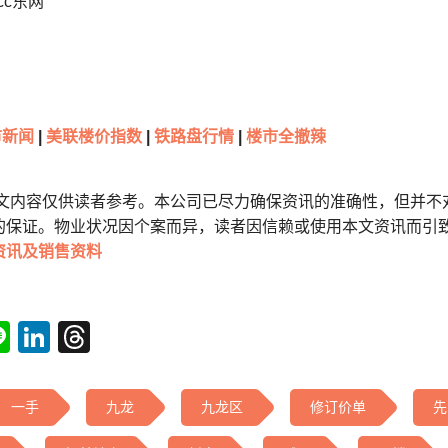
cc东网
新闻
|
美联楼价指数
|
铁路盘行情
|
楼市全撤辣
本文内容仅供读者参考。本公司已尽力确保资讯的准确性，但并不
的保证。物业状况因个案而异，读者因信赖或使用本文资讯而引
资讯及销售资料
tsApp
acebook
Line
LinkedIn
Threads
一手
九龙
九龙区
修订价单
先