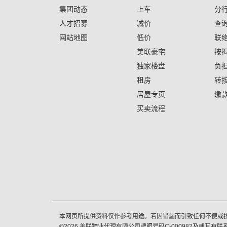
集团动态
上车
分
人才招募
减价
查
网站地图
低价
联
美联豪宅
按
独家楼盘
负
租房
转
居屋专页
缴
买卖流程
本网页所提供资料仅作参考用途。若因错漏而引致任何不便或
©
2026
美联物业代理有限公司牌照号码C-000982及或其有联