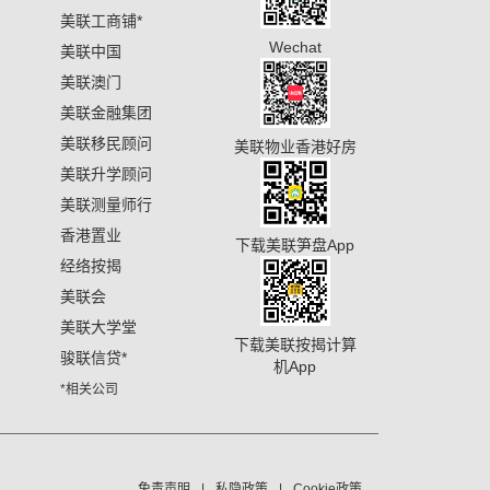
美联工商铺
*
Wechat
美联中国
美联澳门
美联金融集团
美联移民顾问
美联物业香港好房
美联升学顾问
美联测量师行
香港置业
下载美联笋盘App
经络按揭
美联会
美联大学堂
下载美联按揭计算
骏联信贷
*
机App
*相关公司
免责声明
私隐政策
Cookie政策