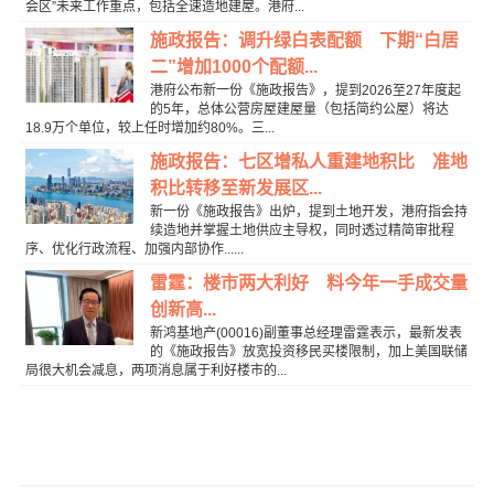
会区”未来工作重点，包括全速造地建屋。港府...
施政报告：调升绿白表配额 下期“白居
二”增加1000个配额...
港府公布新一份《施政报告》，提到2026至27年度起
的5年，总体公营房屋建屋量（包括简约公屋）将达
18.9万个单位，较上任时增加约80%。三...
施政报告：七区增私人重建地积比 准地
积比转移至新发展区...
新一份《施政报告》出炉，提到土地开发，港府指会持
续造地并掌握土地供应主导权，同时透过精简审批程
序、优化行政流程、加强内部协作......
雷霆：楼市两大利好 料今年一手成交量
创新高...
新鸿基地产(00016)副董事总经理雷霆表示，最新发表
的《施政报告》放宽投资移民买楼限制，加上美国联储
局很大机会减息，两项消息属于利好楼市的...