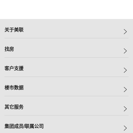
关于美联
美联集团
找房
投资者关系
集团动态
一手新房
客户支援
人才招募
买房
网站地图
上车
自助放盘
楼市数据
减价
专业经纪人
低价
分行网络
指数
其它服务
美联豪宅
查询热线
信心指数
独家楼盘
联络我们
最新成交
小区专页
租房
集团成员/联属公司
按揭计算机
历史成交
大湾区专页