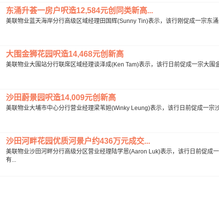
东涌升荟一房户呎造12,584元创同类新高...
美联物业蓝天海岸分行高级区域经理田国辉(Sunny Tin)表示，该行刚促成一宗东涌升
大围金狮花园呎造14,468元创新高
美联物业大围站分行联席区域经理谈泽成(Ken Tam)表示，该行日前促成一宗大围金狮
沙田蔚景园呎造14,009元创新高
美联物业大埔市中心分行营业经理梁苇姮(Winky Leung)表示，该行日前促成一宗
沙田河畔花园优质河景户约436万元成交...
美联物业沙田河畔分行高级分区营业经理陆学恩(Aaron Luk)表示，该行日前
有...