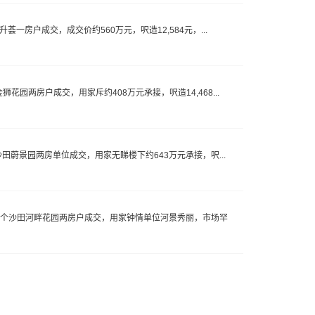
荟一房户成交，成交价约560万元，呎造12,584元，...
花园两房户成交，用家斥约408万元承接，呎造14,468...
沙田蔚景园两房单位成交，用家无睇楼下约643万元承接，呎...
促成一个沙田河畔花园两房户成交，用家钟情单位河景秀丽，市场罕