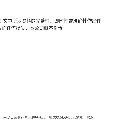
对文中所涉资料的完整性、即时性或准确性作出任
致的任何损失，本公司概不负责。
成一宗沙田富豪花园两房户成交，用家以约594万元承接，呎造...