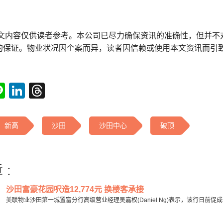
本文内容仅供读者参考。本公司已尽力确保资讯的准确性，但并不
的保证。物业状况因个案而异，读者因信赖或使用本文资讯而引
tsApp
acebook
Line
LinkedIn
Threads
新高
沙田
沙田中心
破顶
 :
沙田富豪花园呎造12,774元 换楼客承接
美联物业沙田第一城置富分行高级营业经理吴嘉权(Daniel Ng)表示，该行日前促