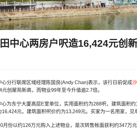
田中心两房户呎造16,424元创
心分行联席区域经理陈国良(Andy Chan)表示，该行日前促成
沙
424元创屋苑新高，而物业99年至今升值逾2.7倍。
心为东宁大厦高层E室单位，实用面积约为288呎，建筑面积约为
16,424元，建筑面积呎价约为13,249元。买家为一名用家
10月份以约126万元购入上述物业，是次转售帐面获利约347万元