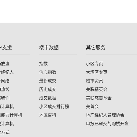
户支援
楼市数据
其它服务
助放盘
指数
小区专页
业经纪人
信心指数
大湾区专页
行网络
最新成交
楼市资讯
询热线
历史成交
美联精英会
络我们
成交数据
美联慈善基金
揭计算机
小区成交排行榜
美善会
担能力计算机
地区百科
地产经纪人管理协会
按计算机
申报已递交的购楼开盘
款方式