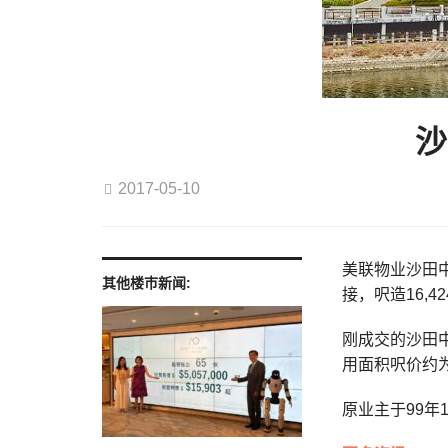
沙
2017-05-10
美联物业沙田中
其他楼巿新闻:
接，呎造16,
刚成交的沙田中
用面积呎价约为
原业主于99年