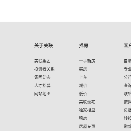
关于美联
找房
客
美联集团
一手新房
自
投资者关系
买房
专
集团动态
上车
分
人才招募
减价
查
网站地图
低价
联
美联豪宅
按
独家楼盘
负
租房
转
居屋专页
缴