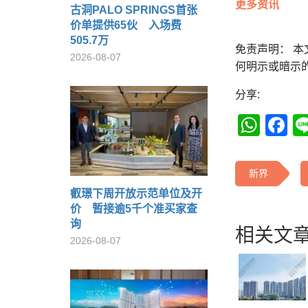
更多资讯
古洞PALO SPRINGS首张
价单提供65伙 入场费
505.7万
免责声明： 
2026-08-07
何明示或暗示
分享:
Wha
F
新界
叡璟下周开放示范单位及开
价 暂接逾5千个准买家查
询
相关文章
2026-08-07