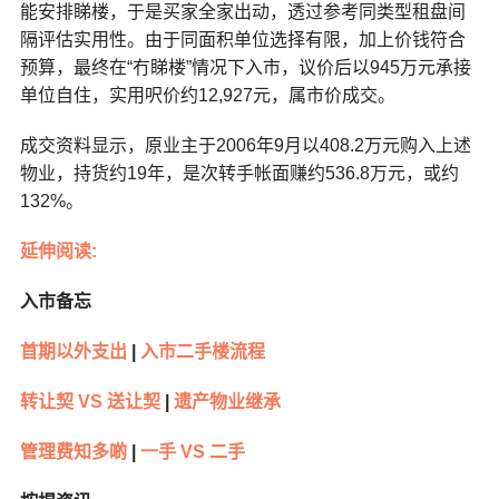
能安排睇楼，于是买家全家出动，透过参考同类型租盘间
隔评估实用性。由于同面积单位选择有限，加上价钱符合
预算，最终在“冇睇楼”情况下入市，议价后以945万元承接
单位自住，实用呎价约12,927元，属市价成交。
成交资料显示，原业主于2006年9月以408.2万元购入上述
物业，持货约19年，是次转手帐面赚约536.8万元，或约
132%。
延伸阅读:
入市备忘
首期以外支出
|
入市二手楼流程
转让契 VS 送让契
|
遗产物业继承
管理费知多啲
|
一手 VS 二手