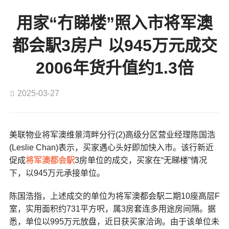
用家“冇睇楼”照入市将军澳
都会駅3房户 以945万元成交
2006年货升值约1.3倍
2025-03-27
美联物业将军澳维景湾畔分行(2)高级分区营业经理陈国浩
(Leslie Chan)表示，买家遇心头好即加快入市。该行新近
促成
将军澳
都会駅
3房单位的成交，买家在“无睇楼”情况
下，以945万元承接单位。
陈国浩指，上述成交的单位为将军澳都会駅二期10座高层F
室，实用面积约731平方呎，属3房套连多用途房间隔。据
悉，单位以995万元放盘，近日获买家洽询。由于该单位未