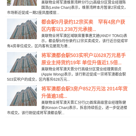
美联物业将军澳维景湾畔分行(2)高级分区营业经理陈
国浩(Leslie Chan)表示，维景湾畔本月暂录2宗成交，
市场新近促成一期2座凤凰楼层...
都会駅9月录约12宗买卖 罕有4房户获
区内客以1,238万元承接...
美联物业将军澳区域联席董事唐文廸(ANDY TONG)表
示，都会駅9月份录约12宗买卖成交，该行近日促成罕
有4房单位成交，区内客有见屋苑为港...
将军澳都会駅503实呎户以628万元易手
原业主持货约19年 单位升值近1.5倍...
美联物业将军澳天晋分行高级分区营业经理黄丽贞
(Apple Wong)表示，该行新近促成一宗将军澳都会駅
503实呎户的成交，区内客斥628万元...
将军澳都会駅3房户852万元沽 2014年货
升值逾3成...
美联物业将军澳天晋汇分行(2)首席高级营业经理陈健
豪(Kinson Chan)表示，拆息持续低企，进一步促进楼
市成交。该行刚促成将军澳都会駅...