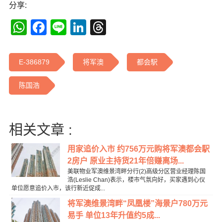
分享:
WhatsApp
Facebook
Line
LinkedIn
Threads
E-386879
将军澳
都会駅
陈国浩
相关文章 :
用家追价入市 约756万元购将军澳都会駅
2房户 原业主持货21年倍赚离场...
美联物业军澳维景湾畔分行(2)高级分区营业经理陈国
浩(Leslie Chan)表示，楼市气氛向好，买家遇到心仪
单位愿意追价入市，该行新近促成...
将军澳维景湾畔“凤凰楼”海景户780万元
易手 单位13年升值约5成...