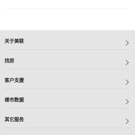
关于美联
美联集团
找房
投资者关系
集团动态
一手新房
客户支援
人才招募
买房
网站地图
上车
自助放盘
楼市数据
减价
专业经纪人
低价
分行网络
指数
其它服务
美联豪宅
查询热线
信心指数
独家楼盘
联络我们
最新成交