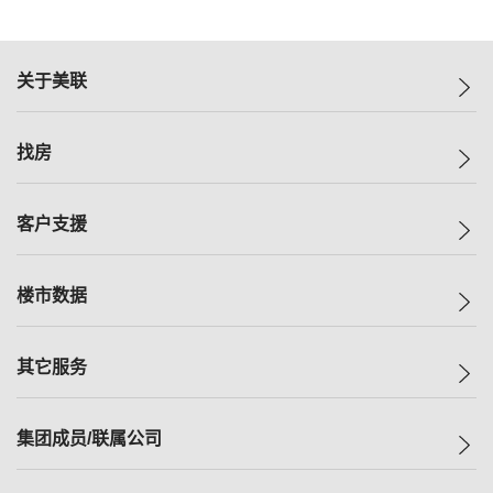
关于美联
美联集团
找房
投资者关系
集团动态
一手新房
客户支援
人才招募
买房
网站地图
上车
自助放盘
楼市数据
减价
专业经纪人
低价
分行网络
指数
其它服务
美联豪宅
查询热线
信心指数
独家楼盘
联络我们
最新成交
小区专页
租房
集团成员/联属公司
按揭计算机
历史成交
大湾区专页
居屋专页
负担能力计算机
成交数据