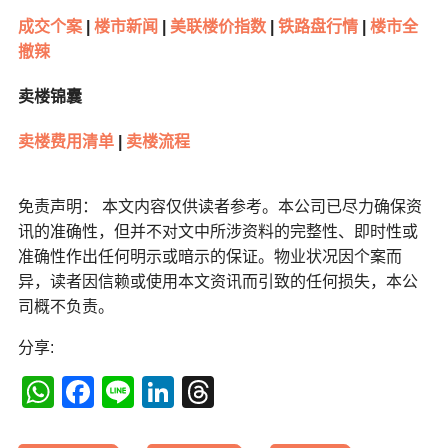
成交个案
|
楼市新闻
|
美联楼价指数
|
铁路盘行情
|
楼市全
撤辣
卖楼锦囊
卖楼费用清单
|
卖楼流程
免责声明： 本文内容仅供读者参考。本公司已尽力确保资
讯的准确性，但并不对文中所涉资料的完整性、即时性或
准确性作出任何明示或暗示的保证。物业状况因个案而
异，读者因信赖或使用本文资讯而引致的任何损失，本公
司概不负责。
分享:
WhatsApp
Facebook
Line
LinkedIn
Threads