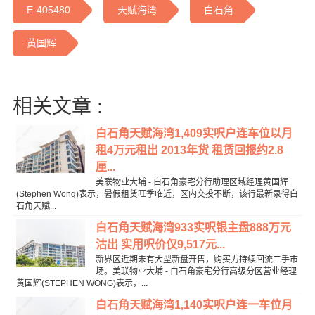
E-405480
天赋海湾
白石角
黄国辉
相关文章 :
白石角天赋海湾1,409实呎户连车位以月
租4万元租出 2013年货 租赁回报约2.8
厘...
美联物业大埔 - 白石角豪宅分行助理区域经理黄国辉
(Stephen Wong)表示，暑假租赁旺季临近，区内交投不断，该行最新录得白
石角天赋...
白石角天赋海湾933实呎银主盘888万元
沽出 实用呎价仅9,517元...
新界区近期未有大型新盘开售，购买力持续回流二手市
场。美联物业大埔 - 白石角豪宅分行高级分区营业经理
黄国辉(STEPHEN WONG)表示，...
白石角天赋海湾1,140实呎户连一车位月