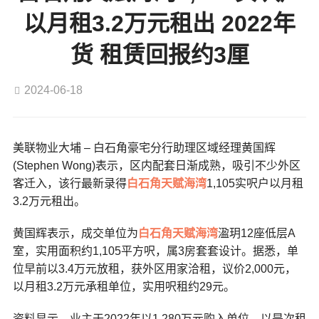
以月租3.2万元租出 2022年
货 租赁回报约3厘
2024-06-18
美联物业大埔 – 白石角豪宅分行助理区域经理黄国辉
(Stephen Wong)表示，区内配套日渐成熟，吸引不少外区
客迁入，该行最新录得
白石角
天赋海湾
1,105实呎户以月租
3.2万元租出。
黄国辉表示，成交单位为
白石角
天赋海湾
溋玥12座低层A
室，实用面积约1,105平方呎，属3房套套设计。据悉，单
位早前以3.4万元放租，获外区用家洽租，议价2,000元，
以月租3.2万元承租单位，实用呎租约29元。
资料显示，业主于2022年以1,280万元购入单位，以是次租