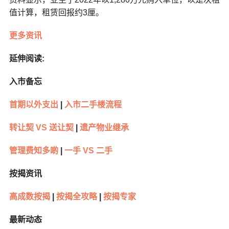
值计算，租赁回报约3厘。
更多资讯
延伸阅读:
入市备忘
首期以外支出
|
入市二手楼流程
转让契 VS 送让契
|
遗产物业继承
管理费知多啲
|
一手 VS 二手
按揭资讯
高成数按揭
|
按揭全攻略
|
按揭专家
最新动态