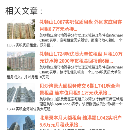
相关文章 :
礼顿山1,087实呎优质租盘 外区家庭租客
月租6.7万元承接...
美联物业跑马地雅谷分行助理区域经理陈伟豪(Michael
Chan)表示，豪宅租盘需求殷切，而跑马地礼顿山一个
1,087实呎优质租盘，获外区...
礼顿山1,724呎优质大单位租盘 月租10万
元获承接 2000年货租金回报逾6厘...
美联物业跑马地雅谷分行助理区域经理陈伟豪(Michael
Chan)表示，该行刚促礼顿山一个1,724呎优质大单位
租务成交，并以月租10万元...
贝沙湾录大额租务成交 6期1,741呎全海
景租盘 连车位月租9.1万元获承接...
美联物业山顶及南区豪宅组贝沙湾分行首席联席区域经
理唐美珍(April Tong)表示，该行刚促成贝沙湾6期一个
1,741实呎全海景优质大宅租...
北角录本月大额租务 维港颂1,042实呎户
5.6万元月租获承接...