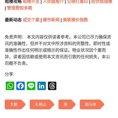
租楼攻略
租楼开支
|
入伙盘推介
|
记得打厘印
|
防伏租错楼
|
管理费知多啲
最新动态
成交个案
|
楼市新闻
|
美联楼价指数
免责声明： 本文内容仅供读者参考。本公司已尽力确保资
讯的准确性，但并不对文中所涉资料的完整性、即时性或
准确性作出任何明示或暗示的保证。物业状况因个案而
异，读者因信赖或使用本文资讯而引致的任何损失，本公
司概不负责。
分享:
WhatsApp
Facebook
Line
LinkedIn
Threads
大额
礼顿山
租
跑马地