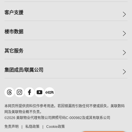
集团动态
一手新房
客户支援
人才招募
买房
网站地图
上车
自助放盘
楼市数据
减价
专业经纪人
低价
分行网络
指数
其它服务
美联豪宅
查询热线
信心指数
独家楼盘
联络我们
最新成交
小区专页
租房
集团成员/联属公司
按揭计算机
历史成交
大湾区专页
居屋专页
负担能力计算机
成交数据
楼市资讯
买卖流程
美联物业
转按计算机
小区成交排行榜
美联精英会
鋑联控股
*
缴款方式
地区百科
美联慈善基金
美联工商铺
*
本网页所提供资料仅作参考用途。若因错漏而引致任何不便或损失，美联数码
美善会
美联中国
网及美联物业概不负责。
地产经纪人管理协会
©
2026
美联物业代理有限公司牌照号码C-000982及或其有联系公司
美联澳门
申报已递交的购楼开盘
免责声明
私隐政策
Cookie政策
美联金融集团