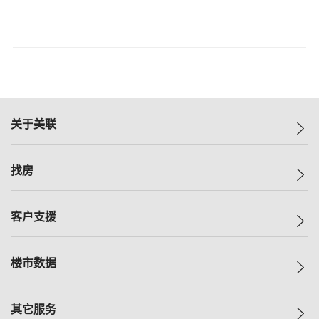
关于美联
美联集团
找房
投资者关系
集团动态
一手新房
客户支援
人才招募
买房
网站地图
上车
自助放盘
楼市数据
减价
专业经纪人
低价
分行网络
指数
其它服务
美联豪宅
查询热线