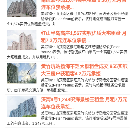
南区浪琴园1,674实呎租盘 6.38万元月租
连车位获承接...
美联物业山顶南区豪宅黄竹坑站分行高级分区营业经理
杨家俊(Peter Yeung)表示，该行刚促成南区浪琴园一
个1,674实呎优质租盘成交，并...
红山半岛高座1,567实呎优质大宅租盘 月
租7.3万元连车位承接...
美联物业山顶南区豪宅助理区域经理杨家俊(Peter
Yeung)表示，该行刚促成红山半岛一个高座1,567实呎
大宅租盘成交，并以月租约7.3...
黄竹坑站扬海不乏大额租盘成交 955实呎
大三房户获租客4.2万元承接...
美联物业山顶南区豪宅黄竹坑站分行高级分区营业经理
杨家俊(Peter Yeung)表示，黄竹坑站扬海租务需求殷
切，由于屋苑交通方便，屋苑配套完...
深湾9号1,248呎海景楼王租盘 月租7万元
连车位获承接...
美联物业山顶南区豪宅黄竹坑站分行高级分区营业经理
杨家俊(Peter Yeung)表示，该行刚促成深湾9号海景楼
王的租盘成交，1,248呎以月...