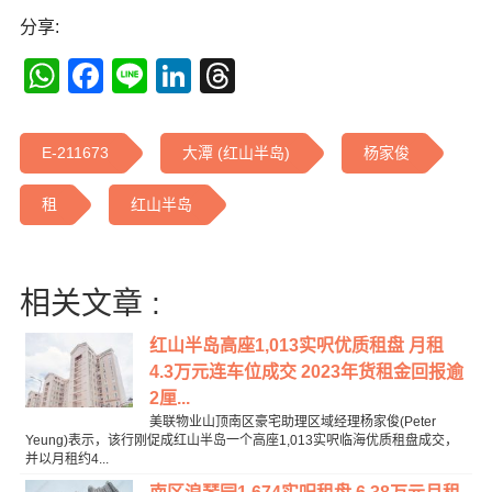
分享:
WhatsApp
Facebook
Line
LinkedIn
Threads
E-211673
大潭 (红山半岛)
杨家俊
租
红山半岛
相关文章 :
红山半岛高座1,013实呎优质租盘 月租
4.3万元连车位成交 2023年货租金回报逾
2厘...
美联物业山顶南区豪宅助理区域经理杨家俊(Peter
Yeung)表示，该行刚促成红山半岛一个高座1,013实呎临海优质租盘成交，
并以月租约4...