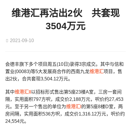
维港汇再沽出2伙 共套现
3504万元
2021-09-10
会德丰旗下多个项目周五(10日)录得3宗成交。其中与信和
置业(00083)等5大发展商合作的西南九龙
维港汇
项目，售
出2伙，合共套现3,504.12万元。
其中
维港汇II
以招标形式售出第5座23楼A室，三房一套间
隔，实用面积797方呎，成交价2,188万元，呎价约27,453
元。至于另一个售出的单位为
维港汇I
的第5座8楼D室，两
房间隔，实用面积536方呎，成交价1,316.12万元，呎价约
24,554元。