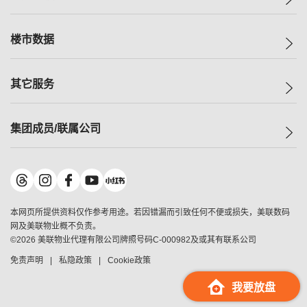
人才招募
买房
网站地图
上车
自助放盘
楼市数据
减价
专业经纪人
低价
分行网络
指数
其它服务
美联豪宅
查询热线
信心指数
独家楼盘
联络我们
最新成交
小区专页
租房
集团成员/联属公司
按揭计算机
历史成交
大湾区专页
居屋专页
负担能力计算机
成交数据
楼市资讯
买卖流程
美联物业
转按计算机
小区成交排行榜
美联精英会
鋑联控股
*
缴款方式
地区百科
美联慈善基金
美联工商铺
*
本网页所提供资料仅作参考用途。若因错漏而引致任何不便或损失，美联数码
美善会
美联中国
网及美联物业概不负责。
地产经纪人管理协会
©
2026
美联物业代理有限公司牌照号码C-000982及或其有联系公司
美联澳门
申报已递交的购楼开盘
免责声明
私隐政策
Cookie政策
美联金融集团
美联移民顾问
我要放盘
美联升学顾问