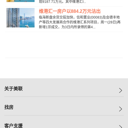
现9187.71万元。其中维港汇I...
维港汇一房户以884.2万元沽出
临海新盘余货交投加快，信和置业(00083)及会德丰地
产等四大发展商合作的维港汇系列项目，周一(28日)再
新增1宗成交，为3日内所录得的第4...
关于美联
美联集团
找房
投资者关系
集团动态
一手新房
客户支援