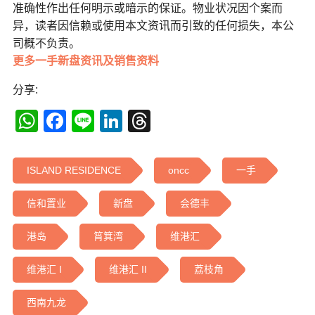
准确性作出任何明示或暗示的保证。物业状况因个案而
异，读者因信赖或使用本文资讯而引致的任何损失，本公
司概不负责。
更多一手新盘资讯及销售资料
分享:
WhatsApp
Facebook
Line
LinkedIn
Threads
ISLAND RESIDENCE
oncc
一手
信和置业
新盘
会德丰
港岛
筲箕湾
维港汇
维港汇 I
维港汇 II
荔枝角
西南九龙