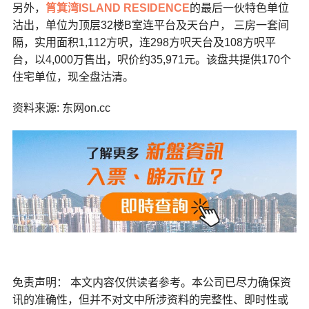
另外，
筲箕湾
ISLAND RESIDENCE
的最后一伙特色单位
沽出，单位为顶层32楼B室连平台及天台户， 三房一套间
隔，实用面积1,112方呎，连298方呎天台及108方呎平
台，以4,000万售出，呎价约35,971元。该盘共提供170个
住宅单位，现全盘沽清。
资料来源: 东网on.cc
免责声明： 本文内容仅供读者参考。本公司已尽力确保资
讯的准确性，但并不对文中所涉资料的完整性、即时性或