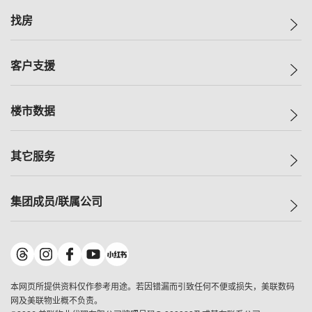
美联集团
找房
投资者关系
集团动态
一手新房
客户支援
人才招募
买房
网站地图
上车
自助放盘
楼市数据
减价
专业经纪人
低价
分行网络
指数
其它服务
美联豪宅
查询热线
信心指数
独家楼盘
联络我们
最新成交
小区专页
租房
集团成员/联属公司
按揭计算机
历史成交
大湾区专页
居屋专页
负担能力计算机
成交数据
楼市资讯
买卖流程
美联物业
转按计算机
小区成交排行榜
美联精英会
鋑联控股
*
缴款方式
地区百科
美联慈善基金
美联工商铺
*
本网页所提供资料仅作参考用途。若因错漏而引致任何不便或损失，美联数码
美善会
美联中国
网及美联物业概不负责。