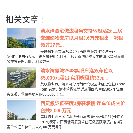
相关文章 :
清水湾豪宅傲泷租务交投转趋活跃 三房
套连储物套房以月租3.6万元租出 呎租
超过37元...
美联物业西贡清水湾分行首席高级营业经理任征
(ANDY REN)表示，踏入暑假租务旺季，邻近香港科技大学的清水湾傲泷租
务交投转趋活跃，租金亦呈...
清水湾傲泷2548实呎户连双车位以
85,000元租出 实用呎租约33元...
美联物业西贡清水湾分行首席高级营业经理任征(Andy
Ren)表示，清水湾傲泷新近录得四房单位连双车位租
务交投，获租客以月租85,000元承...
西贡傲泷低密度3房获承接 连车位成交价
合共2,000万元...
美联物业西贡区清水湾分行高级营业经理任征(ANDY
REN)表示，西贡低密度新晋住宅傲泷获承接，有3房1
套单位连车位合共以2,000万元易手...