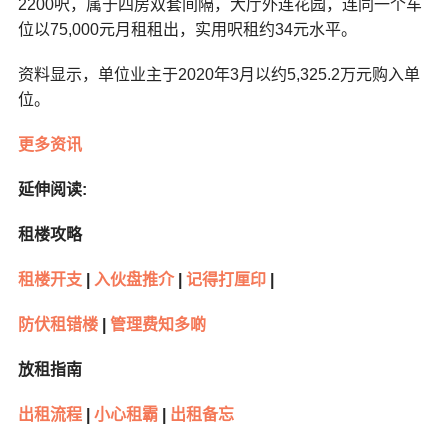
2200呎，属于四房双套间隔，大厅外连花园，连同一个车
位以75,000元月租租出，实用呎租约34元水平。
资料显示，单位业主于2020年3月以约5,325.2万元购入单
位。
更多资讯
延伸阅读:
租楼攻略
租楼开支
|
入伙盘推介
|
记得打厘印
|
防伏租错楼
|
管理费知多啲
放租指南
出租流程
|
小心租霸
|
出租备忘