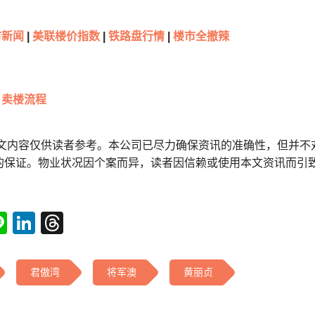
新闻
|
美联楼价指数
|
铁路盘行情
|
楼市全撤辣
卖楼流程
本文内容仅供读者参考。本公司已尽力确保资讯的准确性，但并不
的保证。物业状况因个案而异，读者因信赖或使用本文资讯而引
tsApp
acebook
Line
LinkedIn
Threads
君傲湾
将军澳
黄丽贞