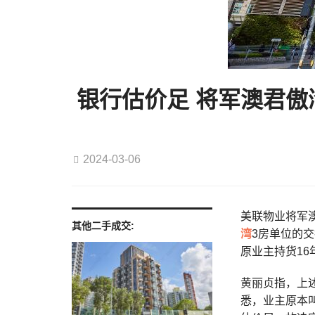
银行估价足 将军澳君傲湾
2024-03-06
美联物业将军澳
其他二手成交:
湾
3房单位的交
原业主持货16
黄丽贞指，上
悉，业主原本