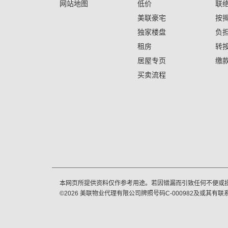
网站地图
低价
联
美联豪宅
按
独家楼盘
负
租房
转
居屋专页
缴
买卖流程
本网页所提供资料仅作参考用途。若因错漏而引致任何不便或
©
2026
美联物业代理有限公司牌照号码C-000982及或其有联