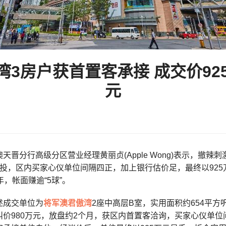
3房户获首置客承接 成交价925万
元
天晋分行高级分区营业经理黄丽贞(Apple Wong)表示，撤
投，区内买家心仪单位间隔四正，加上银行估价足，最终以925万
年，帐面赚逾“5球”。
述成交单位为
将军澳
君傲湾
2座中高层B室，实用面积约654平
叫价980万元，放盘约2个月，获区内首置客洽询，买家心仪单