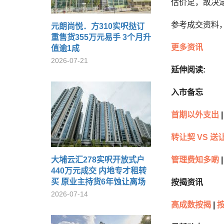
估价足，故决定
参考成交资料，
元朗尚悦．方310实呎挞订
重售货355万元易手 3个月升
更多资讯
值逾1成
2026-07-21
延伸阅读:
入市备忘
首期以外支出
|
转让契 VS 送
大埔云汇278实呎开放式户
管理费知多啲
|
440万元成交 内地专才租转
买 原业主持货6年蚀让离场
按揭资讯
2026-07-14
高成数按揭
|