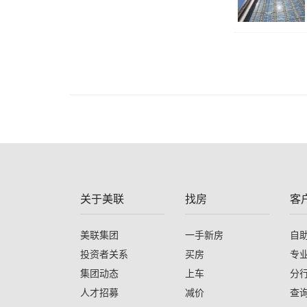
关于美联
找房
客
美联集团
一手新房
自
投资者关系
买房
专
集团动态
上车
分
人才招募
减价
查