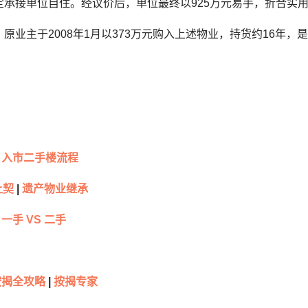
承接单位自住。经议价后，单位最终以925万元易手，折合实用呎价
原业主于2008年1月以373万元购入上述物业，持货约16年，是
入市二手楼流程
让契
|
遗产物业继承
一手 VS 二手
按揭全攻略
|
按揭专家