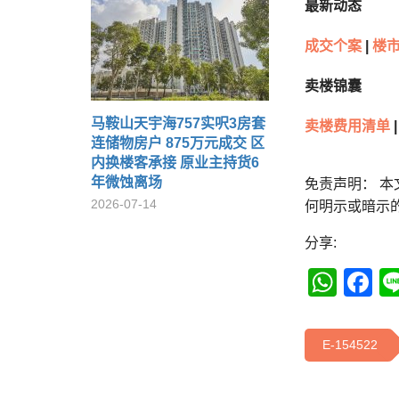
最新动态
成交个案
|
楼市
卖楼锦囊
马鞍山天宇海757实呎3房套
卖楼费用清单
|
连储物房户 875万元成交 区
内换楼客承接 原业主持货6
年微蚀离场
免责声明： 
2026-07-14
何明示或暗示
分享:
Wha
F
E-154522