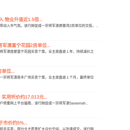
物业升值近1.5倍...
息带动入市气氛。该行刚促成一宗将军澳君傲湾2房单位的交投，...
军澳富宁花园2房单位...
刚促成将军澳居屋富宁花园买卖个案，业主放盘逾１年，持续减价之
位...
刚促成一宗将军澳南丰广场买卖个案，业主放盘逾１个月，最终单位
实用呎价约17,013元...
倚重网上平台揾楼，该行刚促成一宗将军澳Savannah...
于市价约5%...
再录得损手买卖，部分业主愿意扩大议价空间，以加速成交。该行刚