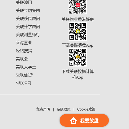
美联澳门
美联金融集团
美联移民顾问
美联物业香港好房
美联升学顾问
美联测量师行
香港置业
下载美联笋盘App
经络按揭
美联会
美联大学堂
下载美联按揭计算
骏联信贷
*
机App
*相关公司
免责声明
私隐政策
Cookie政策
我要放盘