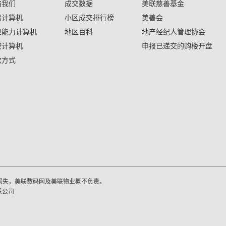
络我们
成交数据
美联慈善基金
揭计算机
小区成交排行榜
美善会
担能力计算机
地区百科
地产经纪人管理协会
按计算机
申报已递交的购楼开盘
款方式
损失，美联数码网及美联物业概不负责。
系公司