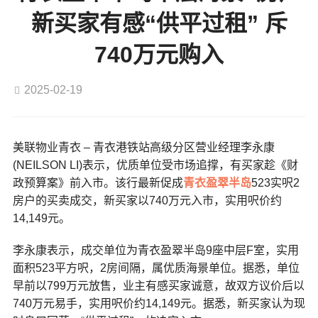
新买家有感“供平过租” 斥
740万元购入
2025-02-19
美联物业青衣 – 青衣港铁站高级分区营业经理李永康
(NEILSON LI)表示，优质单位受市场追撑，有买家趁《财
政预算案》前入市。该行最新促成
青衣
盈翠半岛
523实呎2
房户的买卖成交，新买家以740万元入市，实用呎价约
14,149元。
李永康表示，成交单位为青衣盈翠半岛9座中层F室，实用
面积523平方呎，2房间隔，属优质海景单位。据悉，单位
早前以799万元放售，业主有感买家诚意，故双方议价后以
740万元易手，实用呎价约14,149元。据悉，新买家认为现