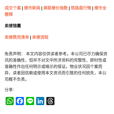
成交个案
|
楼市新闻
|
美联楼价指数
|
铁路盘行情
|
楼市全
撤辣
卖楼锦囊
卖楼费用清单
|
卖楼流程
免责声明： 本文内容仅供读者参考。本公司已尽力确保资
讯的准确性，但并不对文中所涉资料的完整性、即时性或
准确性作出任何明示或暗示的保证。物业状况因个案而
异，读者因信赖或使用本文资讯而引致的任何损失，本公
司概不负责。
分享:
WhatsApp
Facebook
Line
LinkedIn
Threads