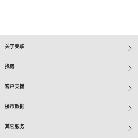
关于美联
美联集团
找房
投资者关系
集团动态
一手新房
客户支援
人才招募
买房
网站地图
上车
自助放盘
楼市数据
减价
专业经纪人
低价
分行网络
指数
其它服务
美联豪宅
查询热线
信心指数
独家楼盘