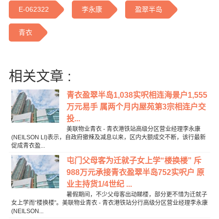
E-062322
李永康
盈翠半岛
青衣
相关文章 :
青衣盈翠半岛1,038实呎相连海景户1,555
万元易手 属两个月内屋苑第3宗相连户交
投...
美联物业青衣 - 青衣港铁站高级分区营业经理李永康
(NEILSON LI)表示，自政府撤辣及减息以来，区内大额成交不断，该行最新
促成青衣盈...
屯门父母客为迁就子女上学“楼换楼” 斥
988万元承接青衣盈翠半岛752实呎户 原
业主持货1/4世纪 ...
暑假期间，不少父母客出动睇楼，部分更不惜为迁就子
女上学而“楼换楼”。美联物业青衣 - 青衣港铁站分行高级分区营业经理李永康
(NEILSON...