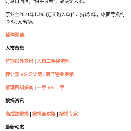
时息口回落，“供平过租”，故决定入市。
原业主2021年以968万元购入单位，持货3年，帐面亏损约
228万元离场。
延伸阅读:
入市备忘
首期以外支出
|
入市二手楼流程
转让契 VS 送让契
|
遗产物业继承
管理费知多啲
|
一手 VS 二手
按揭资讯
高成数按揭
|
按揭全攻略
|
按揭专家
最新动态