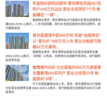
年底短炒获利过肥年 青衣翠怡花园467实
呎户448万元沽出 原业主持货仅7个月 帐
面赚近“一球”...
美联物业青衣 - 青衣港铁站分行高级分区营业经理李永
康(NEILSON LI)表示，二手交投回暖，部分业主趁机底短炒获利过肥年，该
行最新促成...
青衣蓝澄湾中层488方呎 买家“由租转买”
以“意头价”468万元入市 原业主帐面亏损
缘92万元离场...
美联物业青衣 - 青衣港铁站高级分区营业经理李永康
(NEILSON LI)表示，《财案》公布后，优质单位迅速被市场消化。该行最新
促成青衣蓝...
憧憬楼市向好 分支家庭斥880万元承接青
衣灏景湾684实呎户 原业主持货23年 帐
面获利“6球”...
不少买家趁暑假出动入市。青衣 - 青衣港铁站分行高级
分区营业经理李永康 (NEILSON LI)表示，该行刚促成分支家庭斥880万元承
接青衣...