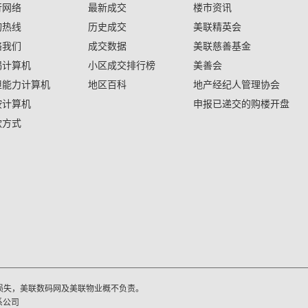
行网络
最新成交
楼市资讯
询热线
历史成交
美联精英会
络我们
成交数据
美联慈善基金
揭计算机
小区成交排行榜
美善会
担能力计算机
地区百科
地产经纪人管理协会
按计算机
申报已递交的购楼开盘
款方式
损失，美联数码网及美联物业概不负责。
系公司