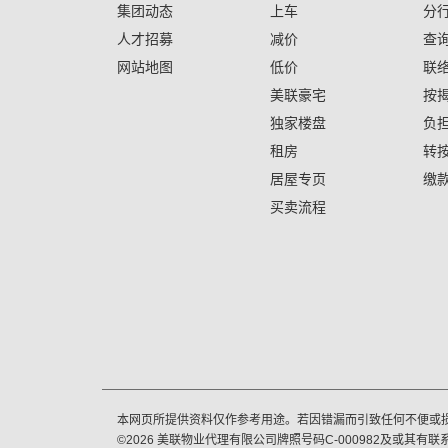
集团动态
上车
分
人才招募
减价
查
网站地图
低价
联
美联豪宅
按
独家楼盘
负
租房
转
居屋专页
缴
买卖流程
本网页所提供资料仅作参考用途。若因错漏而引致任何不便或
©
2026
美联物业代理有限公司牌照号码C-000982及或其有联