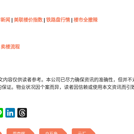
新闻
|
美联楼价指数
|
铁路盘行情
|
楼市全撤辣
卖楼流程
本文内容仅供读者参考。本公司已尽力确保资讯的准确性，但并不
的保证。物业状况因个案而异，读者因信赖或使用本文资讯而引
tsApp
acebook
Line
LinkedIn
Threads
周南辉
白石角
云汇