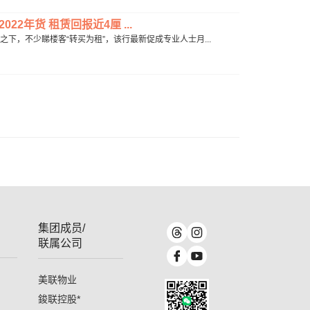
22年货 租赁回报近4厘 ...
回调之下，不少睇楼客“转买为租”，该行最新促成专业人士月...
集团成员/
联属公司
美联物业
鋑联控股
*