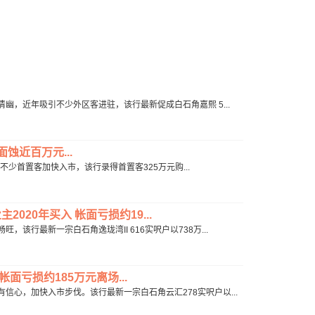
境清幽，近年吸引不少外区客进驻，该行最新促成白石角嘉熙 5...
面蚀近百万元...
息后不少首置客加快入市，该行录得首置客325万元购...
2020年买入 帐面亏损约19...
，该行最新一宗白石角逸珑湾II 616实呎户以738万...
帐面亏损约185万元离场...
有信心，加快入市步伐。该行最新一宗白石角云汇278实呎户以...