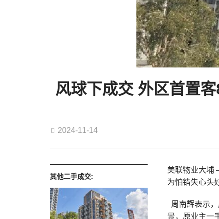
风球下成交 外区首置客
2024-11-14
美联物业大埔 
其他二手成交:
为怕错失心头好
周南辉表示，
景，原业主一