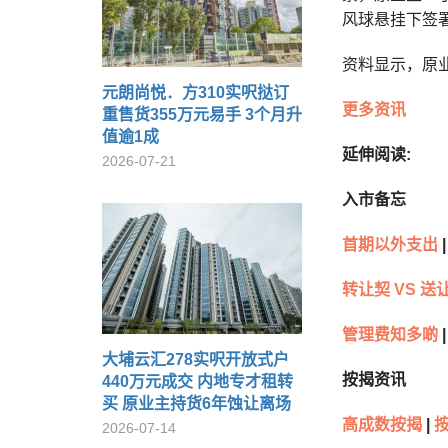
风球悬挂下签署
资料显示，原业
元朗尚悦．方310实呎挞订
更多资讯
重售货355万元易手 3个月升
值逾1成
延伸阅读:
2026-07-21
入市备忘
首期以外支出
|
转让契 VS 送
管理费知多啲
|
大埔云汇278实呎开放式户
按揭资讯
440万元成交 内地专才租转
买 原业主持货6年蚀让离场
高成数按揭
|
2026-07-14