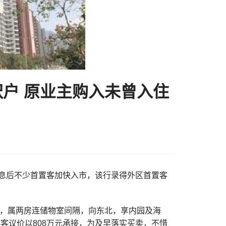
呎户 原业主购入未曾入住
表示，减息后不少首置客加快入市，该行录得外区首置客
方呎，属两房连储物室间隔，向东北，享内园及海
客议价以808万元承接，为及早落实买卖，不惜