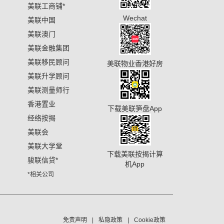
美联工商铺
*
Wechat
美联中国
美联澳门
美联金融集团
美联移民顾问
美联物业香港好房
美联升学顾问
美联测量师行
香港置业
下载美联笋盘App
经络按揭
美联会
美联大学堂
下载美联按揭计算
骏联信贷
*
机App
*相关公司
免责声明
私隐政策
Cookie政策