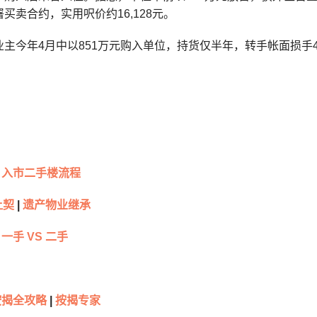
买卖合约，实用呎价约16,128元。
主今年4月中以851万元购入单位，持货仅半年，转手帐面损手
入市二手楼流程
让契
|
遗产物业继承
一手 VS 二手
按揭全攻略
|
按揭专家