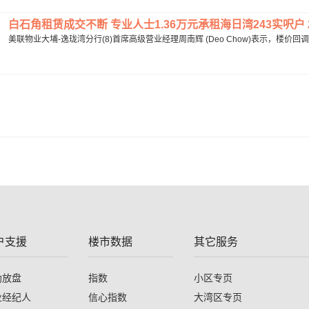
白石角租赁成交不断 专业人士1.36万元承租海日湾243实呎户 20
美联物业大埔-逸珑湾分行(8)首席高级营业经理周南辉 (Deo Chow)表示，楼价
户支援
楼市数据
其它服务
助放盘
指数
小区专页
业经纪人
信心指数
大湾区专页