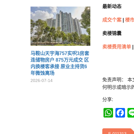
最新动态
成交个案
|
楼市
卖楼锦囊
卖楼费用清单
|
马鞍山天宇海757实呎3房套
连储物房户 875万元成交 区
内换楼客承接 原业主持货6
年微蚀离场
免责声明： 
2026-07-14
何明示或暗示
分享:
Wha
F
E-011313