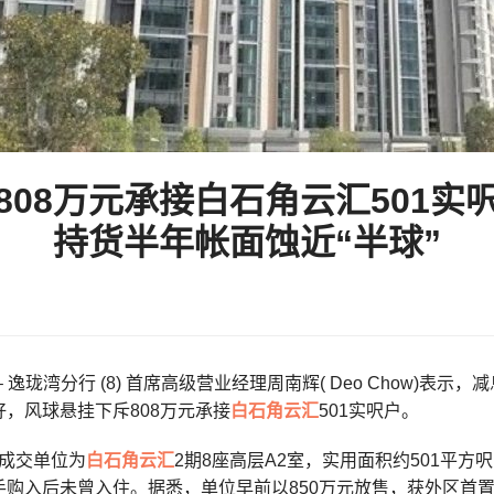
808万元承接白石角云汇501实
持货半年帐面蚀近“半球”
– 逸珑湾分行 (8) 首席高级营业经理周南辉( Deo Chow)
，风球悬挂下斥808万元承接
白石角
云汇
501实呎户。
成交单位为
白石角
云汇
2期8座高层A2室，实用面积约501平
手购入后未曾入住。据悉，单位早前以850万元放售，获外区首置