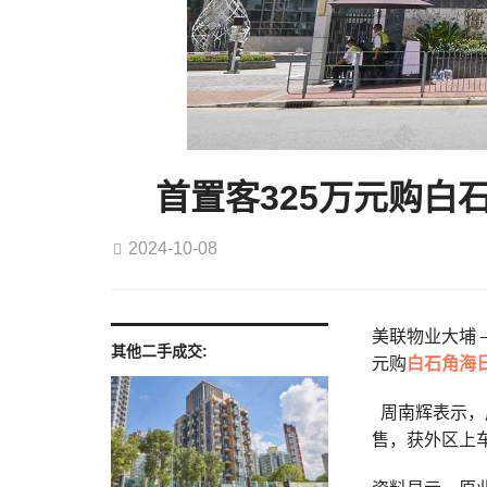
首置客325万元购白石
2024-10-08
美联物业大埔 –
其他二手成交:
元购
白石角
海日
周南辉表示，
售，获外区上车