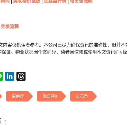
新闻
|
美联楼价指数
|
铁路盘行情
|
楼市全撤辣
卖楼流程
本文内容仅供读者参考。本公司已尽力确保资讯的准确性，但并不
的保证。物业状况因个案而异，读者因信赖或使用本文资讯而引
tsApp
acebook
Line
LinkedIn
Threads
周南辉
海日湾II
白石角
 :