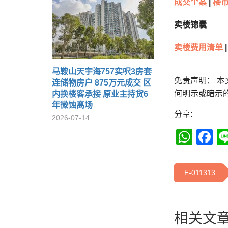
成交个案
|
楼市
卖楼锦囊
卖楼费用清单
|
马鞍山天宇海757实呎3房套
免责声明： 
连储物房户 875万元成交 区
何明示或暗示
内换楼客承接 原业主持货6
年微蚀离场
分享:
2026-07-14
Wha
F
E-011313
相关文章