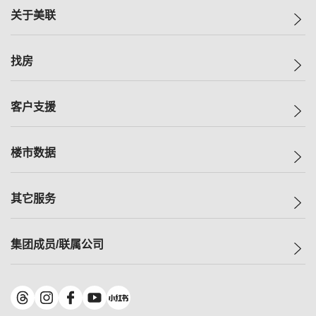
关于美联
美联集团
找房
投资者关系
集团动态
一手新房
客户支援
人才招募
买房
网站地图
上车
自助放盘
楼市数据
减价
专业经纪人
低价
分行网络
指数
其它服务
美联豪宅
查询热线
信心指数
独家楼盘
联络我们
最新成交
小区专页
租房
集团成员/联属公司
按揭计算机
历史成交
大湾区专页
居屋专页
负担能力计算机
成交数据
楼市资讯
买卖流程
美联物业
转按计算机
小区成交排行榜
美联精英会
鋑联控股
*
缴款方式
地区百科