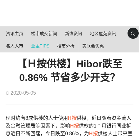
资讯主页
楼市成交新闻
新盘资讯
地区屋苑资讯
名人入市
业主TIPS
楼市分析
美联会优惠
【Ｈ按供楼】Hibor跌至
0.86% 节省多少开支？
2020-05-05
现时约有8成供楼的人士使用
H按
供楼，近日随着资金流入
及金融管理局等因素下，影响
H按
供款的1个月银行同业拆
息近日不断回落，今日跌至0.86%，为
H按
供楼人士带来喜