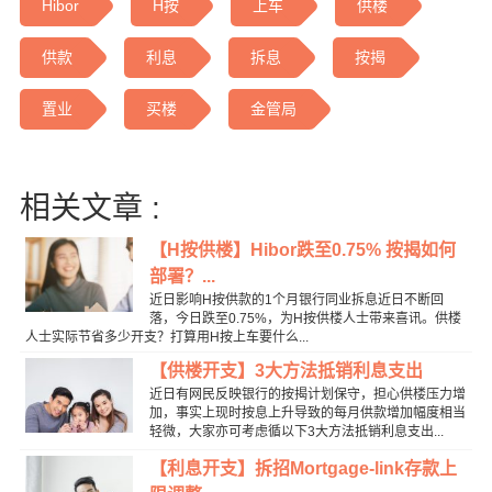
Hibor
H按
上车
供楼
供款
利息
拆息
按揭
置业
买楼
金管局
相关文章 :
【H按供楼】Hibor跌至0.75% 按揭如何
部署？...
近日影响H按供款的1个月银行同业拆息近日不断回
落，今日跌至0.75%，为H按供楼人士带来喜讯。供楼
人士实际节省多少开支？打算用H按上车要什么...
【供楼开支】3大方法抵销利息支出
近日有网民反映银行的按揭计划保守，担心供楼压力增
加，事实上现时按息上升导致的每月供款增加幅度相当
轻微，大家亦可考虑循以下3大方法抵销利息支出...
【利息开支】拆招Mortgage-link存款上