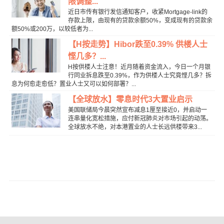
限调整...
近日市传有银行发信通知客户，收紧Mortgage-link的
存款上限，由现有的贷款余额50%，变成现有的贷款余
额50%或200万，以较低者为...
【H按走势】Hibor跌至0.39% 供楼人士
悭几多？...
H按供楼人士注意！近月随着资金流入，今日一个月银
行同业拆息跌至0.39%，作为供楼人士究竟悭几多？拆
息为何愈走愈低？置业人士又可以如何部署？...
【全球放水】零息时代3大置业启示
美国联储局今晨突然宣布减息1厘至接近0，并启动一
连串量化宽松措施，应付新冠肺炎对市场引起的动荡。
全球放水不绝，对本港置业的人士长远供楼带来3...