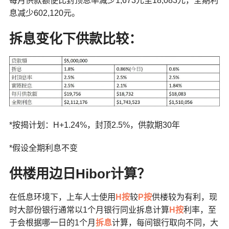
每月供款额便比封顶息率减少1,673元至18,083元，全期利
息减少602,120元。
拆息变化下供款比较：
*按揭计划：H+1.24%，封顶2.5%，供款期30年
*假设全期利息不变
供楼用边日
Hibor
计算？
在低息环境下，上车人士使用
H按
较
P按
供楼较为有利，现
时大部份银行通常以1个月银行同业拆息计算
H按
利率，至
于会根据哪一日的1个月
拆息
计算，每间银行取向不同，大