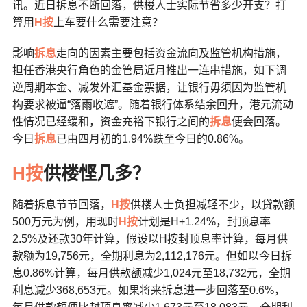
讯。近日拆息不断回落，供楼人士实际节省多少开支？打
算用
H按
上车要什么需要注意？
影响
拆息
走向的因素主要包括资金流向及监管机构措施，
担任香港央行角色的金管局近月推出一连串措施，如下调
逆周期本金、减发外汇基金票据，让银行毋须因为监管机
构要求被逼“落雨收遮”。随着银行体系结余回升，港元流动
性情况已经缓和，资金充裕下银行之间的
拆息
便会回落。
今日
拆息
已由四月初的1.94%跌至今日的0.86%。
H按
供楼悭几多？
随着拆息节节回落，
H按
供楼人士负担减轻不少，以贷款额
500万元为例，用现时
H按
计划是H+1.24%，封顶息率
2.5%及还款30年计算，假设以H按封顶息率计算，每月供
款额为19,756元，全期利息为2,112,176元。但如以今日拆
息0.86%计算，每月供款额减少1,024元至18,732元，全期
利息减少368,653元。如果将来拆息进一步回落至0.6%，