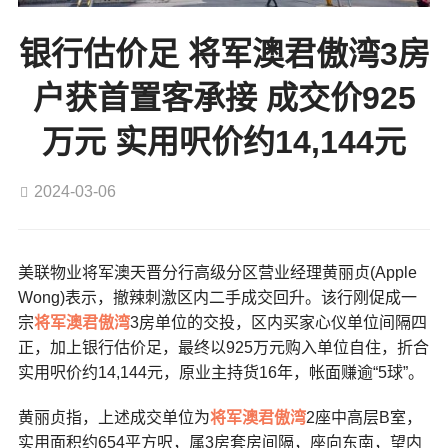
银行估价足 将军澳君傲湾3房
户获首置客承接 成交价925
万元 实用呎价约14,144元
2024-03-06
美联物业将军澳天晋分行高级分区营业经理黄丽贞(Apple
Wong)表示，撤辣刺激区内二手成交回升。该行刚促成一
宗
将军澳
君傲湾
3房单位的交投，区内买家心仪单位间隔四
正，加上银行估价足，最终以925万元购入单位自住，折合
实用呎价约14,144元，原业主持货16年，帐面赚逾“5球”。
黄丽贞指，上述成交单位为
将军澳
君傲湾
2座中高层B室，
实用面积约654平方呎，属3房套房间隔，座向东南，望内