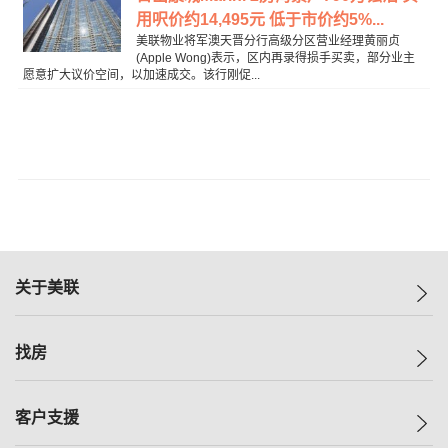
用呎价约14,495元 低于市价约5%...
美联物业将军澳天晋分行高级分区营业经理黄丽贞
(Apple Wong)表示，区内再录得损手买卖，部分业主
愿意扩大议价空间，以加速成交。该行刚促...
关于美联
美联集团
找房
投资者关系
集团动态
一手新房
客户支援
人才招募
买房