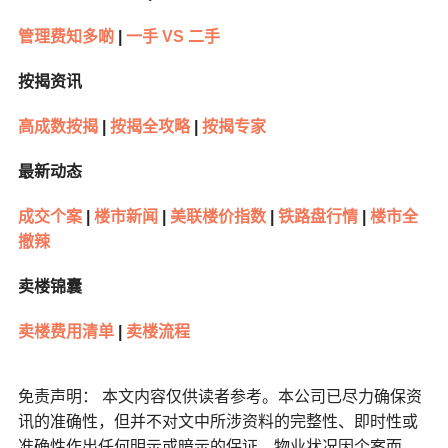
管理费知多啲
|
一手 VS 二手
按揭资讯
高成数按揭
|
按揭全攻略
|
按揭专家
最新动态
成交个案
|
楼市新闻
|
美联楼价指数
|
铁路盘行情
|
楼市全
撤辣
卖楼锦囊
卖楼费用清单
|
卖楼流程
免责声明： 本文内容仅供读者参考。本公司已尽力确保资
讯的准确性，但并不对文中所涉资料的完整性、即时性或
准确性作出任何明示或暗示的保证。物业状况因个案而