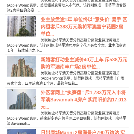
美联物业将军澳天晋分行高级分区营业经理黄丽贞
(Apple Wong)表示，美联储减息带动入市气氛。该行刚促成一宗将军澳君傲
湾2房单位的交投，...
业主放盘逾1年 单位终以“意头价”易手 区
内租客斥388万元购将军澳富宁花园2房
单位...
美联物业将军澳天晋分行高级分区营业经理黄丽贞
(Apple Wong)表示，该行刚促成将军澳居屋富宁花园买卖个案，业主放盘逾
１年，持续减价之下...
新婚客打动业主减价40万上车 斥538万元
购将军澳南丰广场2房单位...
美联物业将军澳天晋分行高级分区营业经理黄丽贞
(Apple Wong)表示，该行刚促成一宗将军澳南丰广场
买卖个案，业主放盘逾１个月，最终单位获...
外区客网上“执笋盘” 斥1,783万元入市将
军澳Savannah 4房户 实用呎价约17,013
元...
美联物业将军澳天晋分行高级分区营业经理黄丽贞
(Apple Wong)表示，越来越多客户倚重网上平台揾楼，该行刚促成一宗将军
澳Savannah...
日出康城Marini 2房海景户790万蚀沽 实