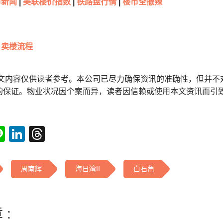
新闻
|
美联楼价指数
|
铁路盘行情
|
楼市全撤辣
卖楼流程
本文内容仅供读者参考。本公司已尽力确保资讯的准确性，但并不
的保证。物业状况因个案而异，读者因信赖或使用本文资讯而引
tsApp
acebook
Line
LinkedIn
Threads
周南辉
海日湾II
白石角
 :