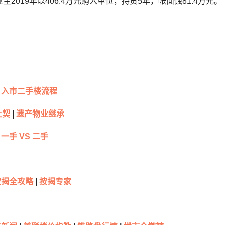
主2019年以406.4万元购入单位，持货5年，帐面蚀81.4万元。
入市二手楼流程
让契
|
遗产物业继承
一手 VS 二手
按揭全攻略
|
按揭专家