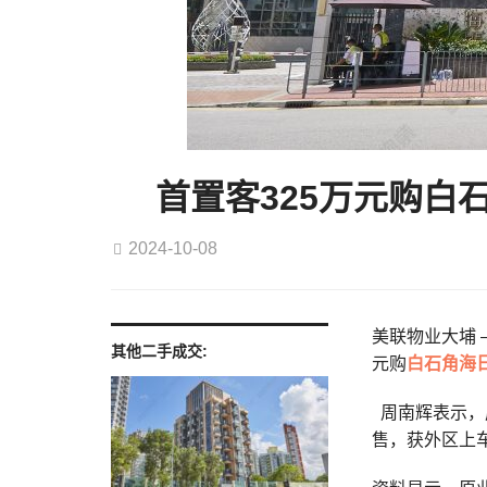
首置客325万元购白石
2024-10-08
美联物业大埔 –
其他二手成交:
元购
白石角
海日
周南辉表示，
售，获外区上车