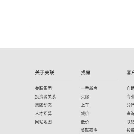
关于美联
找房
客
美联集团
一手新房
自
投资者关系
买房
专
集团动态
上车
分
人才招募
减价
查
网站地图
低价
联
美联豪宅
按