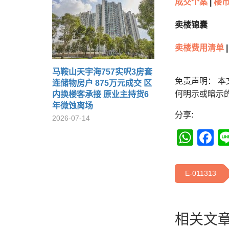
成交个案
|
楼市
卖楼锦囊
卖楼费用清单
|
马鞍山天宇海757实呎3房套
免责声明： 
连储物房户 875万元成交 区
何明示或暗示
内换楼客承接 原业主持货6
年微蚀离场
分享:
2026-07-14
Wha
F
E-011313
相关文章