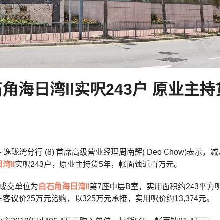
角海日湾ll实呎243户 原业主
 逸珑湾分行 (8) 首席高级营业经理周南辉( Deo Chow)
湾ll
实呎243户，原业主持货5年，帐面蚀近百万元。
成交单位为
白石角
海日湾ll
第7座中层B室，实用面积约243平方
客议价25万元洽购，以325万元承接，实用呎价约13,374元。