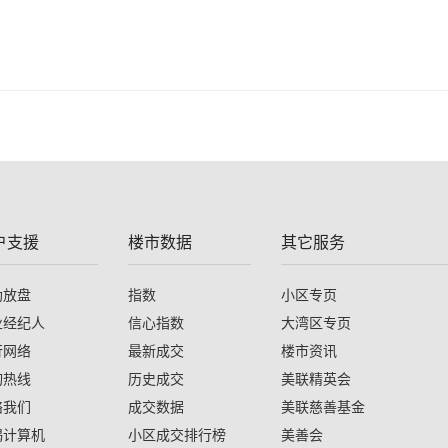
户支援
楼市数据
其它服务
助放盘
指数
小区专页
业经纪人
信心指数
大湾区专页
行网络
最新成交
楼市资讯
询热线
历史成交
美联精英会
络我们
成交数据
美联慈善基金
揭计算机
小区成交排行榜
美善会