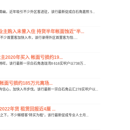
境清幽，近年吸引不少外区客进驻，该行最新促成白石角嘉熙 5...
业主购入未曾入住 持货半年帐面蚀近“半...
息后不少首置客加快入市，该行录得外区首置客为怕.....
2020年买入 帐面亏损约19...
，该行最新一宗白石角逸珑湾II 616实呎户以738万...
帐面亏损约185万元离场...
有信心，加快入市步伐。该行最新一宗白石角云汇278实呎户以...
22年货 租赁回报近4厘 ...
回调之下，不少睇楼客“转买为租”，该行最新促成专业人士月...