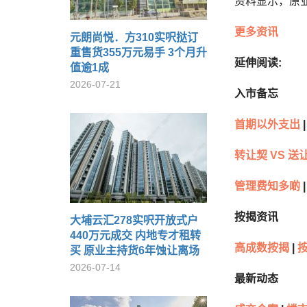
资料显示，原业
更多资讯
元朗尚悦．方310实呎挞订
重售货355万元易手 3个月升
延伸阅读:
值逾1成
2026-07-21
入市备忘
首期以外支出
|
转让契 VS 送
管理费知多啲
|
按揭资讯
大埔云汇278实呎开放式户
440万元成交 内地专才租转
高成数按揭
|
买 原业主持货6年蚀让离场
2026-07-14
最新动态