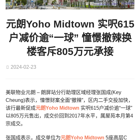
元朗Yoho Midtown 实呎615
户减价逾“一球” 憧憬撤辣换
楼客斥805万元承接
2024-02-23
美联物业元朗 – 朗屏站分行助理区域经理张国成(Key
Cheung)表示，憧憬财案全面“撤辣”，区内二手交投加快，
该行最新促成
元朗
Yoho Midtown
实呎615户减价逾“一球”
以805万元售出，成交价回到2017年水平，属屋苑本月第4
宗成交。
张国成表示，成交单位为
元朗
Yoho Midtown
5座高层C