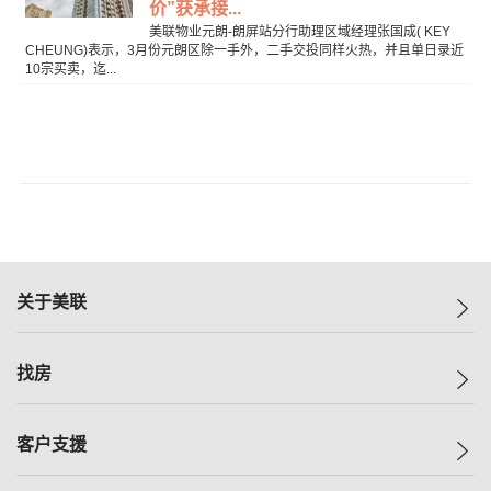
价”获承接...
美联物业元朗-朗屏站分行助理区域经理张国成( KEY
CHEUNG)表示，3月份元朗区除一手外，二手交投同样火热，并且单日录近
10宗买卖，迄...
关于美联
美联集团
找房
投资者关系
集团动态
一手新房
客户支援
人才招募
买房
网站地图