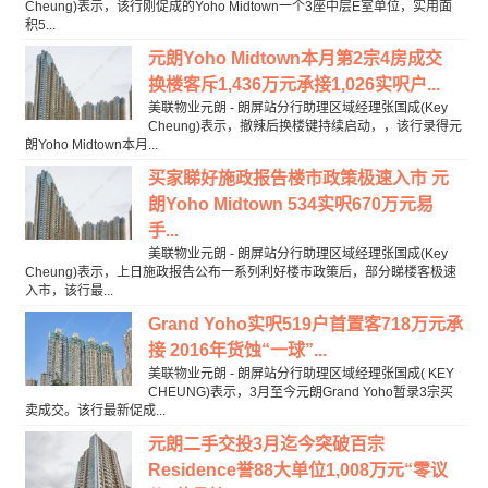
Cheung)表示，该行刚促成的Yoho Midtown一个3座中层E室单位，实用面
积5...
元朗Yoho Midtown本月第2宗4房成交
换楼客斥1,436万元承接1,026实呎户...
美联物业元朗 - 朗屏站分行助理区域经理张国成(Key
Cheung)表示，撤辣后换楼键持续启动，，该行录得元
朗Yoho Midtown本月...
买家睇好施政报告楼市政策极速入市 元
朗Yoho Midtown 534实呎670万元易
手...
美联物业元朗 - 朗屏站分行助理区域经理张国成(Key
Cheung)表示，上日施政报告公布一系列利好楼市政策后，部分睇楼客极速
入市，该行最...
Grand Yoho实呎519户首置客718万元承
接 2016年货蚀“一球”...
美联物业元朗 - 朗屏站分行助理区域经理张国成( KEY
CHEUNG)表示，3月至今元朗Grand Yoho暂录3宗买
卖成交。该行最新促成...
元朗二手交投3月迄今突破百宗
Residence誉88大单位1,008万元“零议