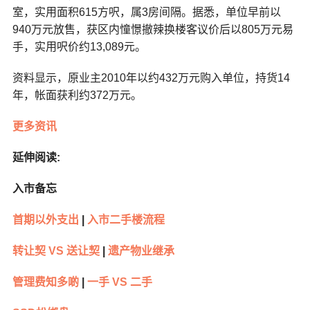
室，实用面积615方呎，属3房间隔。据悉，单位早前以
940万元放售，获区内憧憬撤辣换楼客议价后以805万元易
手，实用呎价约13,089元。
资料显示，原业主2010年以约432万元购入单位，持货14
年，帐面获利约372万元。
更多资讯
延伸阅读:
入市备忘
首期以外支出
|
入市二手楼流程
转让契 VS 送让契
|
遗产物业继承
管理费知多啲
|
一手 VS 二手