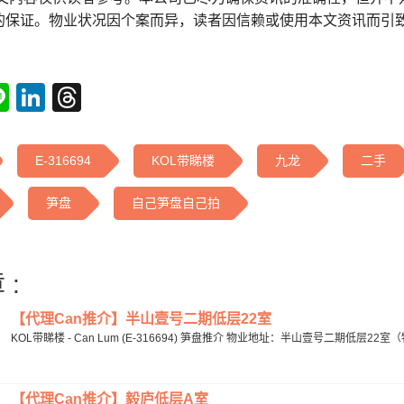
的保证。物业状况因个案而异，读者因信赖或使用本文资讯而引
tsApp
acebook
Line
LinkedIn
Threads
E-316694
KOL带睇楼
九龙
二手
笋盘
自己笋盘自己拍
 :
【代理Can推介】半山壹号二期低层22室
KOL带睇楼 - Can Lum (E-316694) 笋盘推介 物业地址：半山壹号二期低层22室（物
【代理Can推介】毅庐低层A室