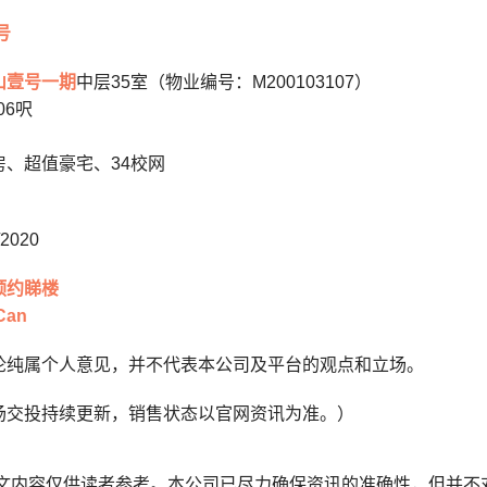
号
山壹号一期
中层35室（物业编号：M200103107）
06呎
房、超值豪宅、34校网
2020
预约睇楼
an
论纯属个人意见，并不代表本公司及平台的观点和立场。
场交投持续更新，销售状态以官网资讯为准。）
本文内容仅供读者参考。本公司已尽力确保资讯的准确性，但并不