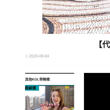
【代
2020-09-04
其他KOL带睇楼: