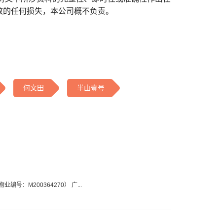
致的任何损失，本公司概不负责。
何文田
半山壹号
业编号：M200364270） 广...