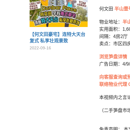
何文田
半山壹
物业地址：
半
实用面积：1,6
【何文田豪宅】连特大天台
间隔：4房2厅
复式 私享壮观景致
卖点：市区四
2022-09-16
浏览笋盘详情
广告日期：4/9/
向客服查询或
联络物业代理 C
本视频内之言
（二手笋盘巿
免责声明： 