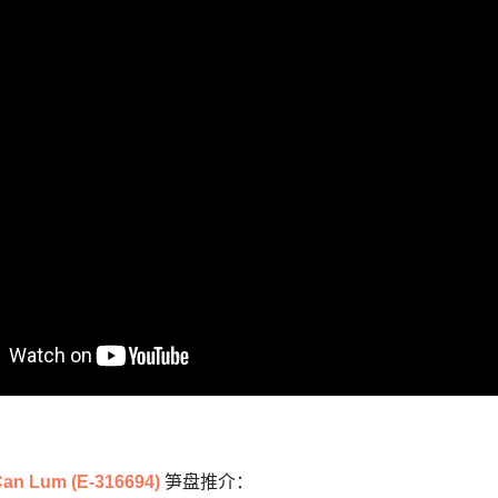
an Lum (E-316694)
笋盘推介：