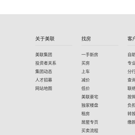
关于美联
找房
客
美联集团
一手新房
自
投资者关系
买房
专
集团动态
上车
分
人才招募
减价
查
网站地图
低价
联
美联豪宅
按
独家楼盘
负
租房
转
居屋专页
缴
买卖流程