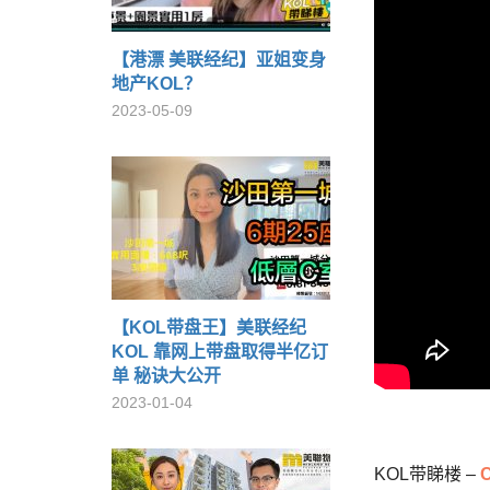
【港漂 美联经纪】亚姐变身
地产KOL？
2023-05-09
【KOL带盘王】美联经纪
KOL 靠网上带盘取得半亿订
单 秘诀大公开
2023-01-04
KOL带睇楼 –
C