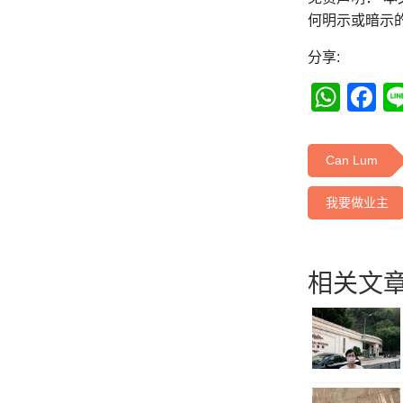
何明示或暗示
分享:
Wha
F
Can Lum
我要做业主
相关文章