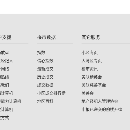
户支援
楼市数据
其它服务
助放盘
指数
小区专页
业经纪人
信心指数
大湾区专页
行网络
最新成交
楼市资讯
询热线
历史成交
美联精英会
络我们
成交数据
美联慈善基金
揭计算机
小区成交排行榜
美善会
担能力计算机
地区百科
地产经纪人管理协会
按计算机
申报已递交的购楼开盘
款方式