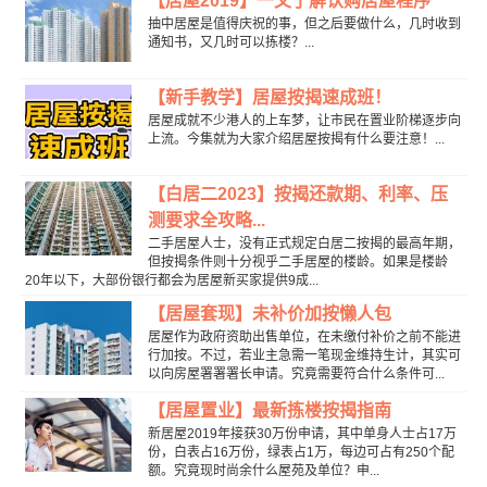
【居屋2019】一文了解认购居屋程序
抽中居屋是值得庆祝的事，但之后要做什么，几时收到
通知书，又几时可以拣楼？...
【新手教学】居屋按揭速成班！
居屋成就不少港人的上车梦，让市民在置业阶梯逐步向
上流。今集就为大家介绍居屋按揭有什么要注意！...
【白居二2023】按揭还款期、利率、压
测要求全攻略...
二手居屋人士，没有正式规定白居二按揭的最高年期，
但按揭条件则十分视乎二手居屋的楼龄。如果是楼龄
20年以下，大部份银行都会为居屋新买家提供9成...
【居屋套现】未补价加按懒人包
居屋作为政府资助出售单位，在未缴付补价之前不能进
行加按。不过，若业主急需一笔现金维持生计，其实可
以向房屋署署署长申请。究竟需要符合什么条件可...
【居屋置业】最新拣楼按揭指南
新居屋2019年接获30万份申请，其中单身人士占17万
份，白表占16万份，绿表占1万，每边可占有250个配
额。究竟现时尚余什么屋苑及单位？申...