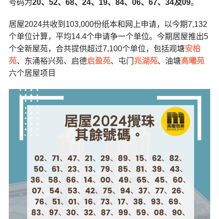
号码为
20、52、68、24、19、84、06、67、34及09
。
居屋2024共收到103,000份纸本和网上申请，以今期7,132
个单位计算，平均14.4个申请争一个单位。今期居屋推出5
个全新屋苑，合共提供超过7,100个单位，包括观塘
安柏
苑
、东涌裕兴苑、启德
启盈苑
、屯门
兆湖苑
、油塘
高曦苑
六个居屋项目