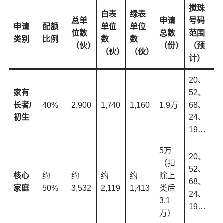
搅珠
白表
绿表
总单
申请
号码
申请
配额
单位
单位
位数
总数
范围
类别
比例
数
数
（伙）
（份）
（预
（伙）
（伙）
计）
20、
家有
52、
长者/
40%
2,900
1,740
1,160
1.9万
68、
初生
24、
19…
5万
20、
（扣
52、
核心
约
约
约
约
除上
68、
家庭
50%
3,532
2,119
1,413
类后
24、
3.1
19…
万）