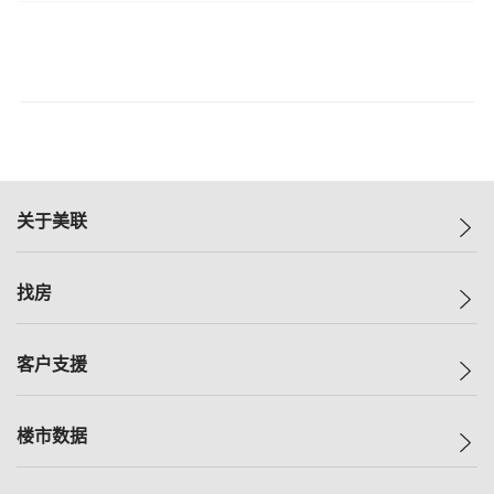
关于美联
美联集团
找房
投资者关系
集团动态
一手新房
客户支援
人才招募
买房
网站地图
上车
自助放盘
楼市数据
减价
专业经纪人
低价
分行网络