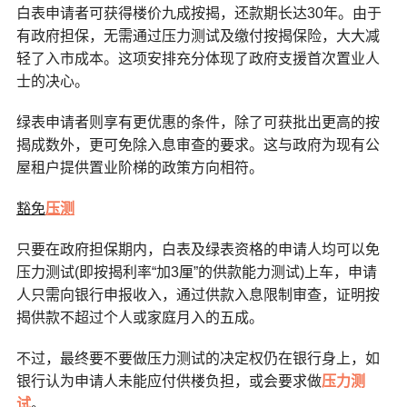
白表申请者可获得楼价九成按揭，还款期长达30年。由于
有政府担保，无需通过压力测试及缴付按揭保险，大大减
轻了入市成本。这项安排充分体现了政府支援首次置业人
士的决心。
绿表申请者则享有更优惠的条件，除了可获批出更高的按
揭成数外，更可免除入息审查的要求。这与政府为现有公
屋租户提供置业阶梯的政策方向相符。
豁免
压测
只要在政府担保期内，白表及绿表资格的申请人均可以免
压力测试(即按揭利率“加3厘”的供款能力测试)上车，申请
人只需向银行申报收入，通过供款入息限制审查，证明按
揭供款不超过个人或家庭月入的五成。
不过，最终要不要做压力测试的决定权仍在银行身上，如
银行认为申请人未能应付供楼负担，或会要求做
压力测
试
。