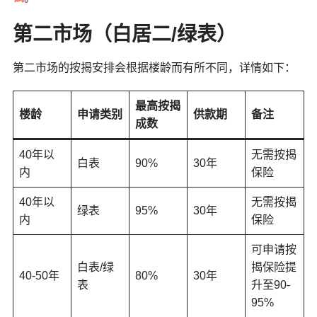
第二市场（白居二/绿表）
第二市场的按揭安排会根据楼龄而有所不同，详情如下：
最高按揭
楼龄
申请类别
供款期
备注
成数
40年以
无需按揭
白表
90%
30年
内
保险
40年以
无需按揭
绿表
95%
30年
内
保险
可申请按
白表/绿
揭保险提
40-50年
80%
30年
表
升至90-
95%