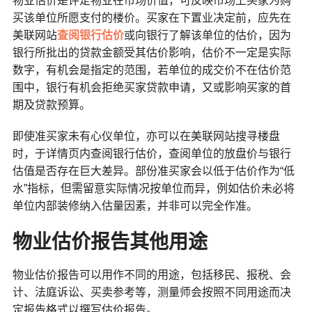
物业估价是评定物业在市场价值，可反映市场上买家为购
买该单位所愿支付的楼价。买家在下置业决定前，应先在
美联网站
查阅银行估价
或向银行了解该单位的估价，因为
银行所批出的贷款金额受其估价影响，估价不一定是实际
数字，有机会是指定的范围，若单位的成交价不在估价范
围中，银行有机会拒绝买家贷款申请，又或影响买家的首
期及贷款预算。
即使准买家未有心仪单位，亦可以在美联网站搜寻楼盘
时，于详情页内查阅银行估价，查阅单位的放盘价与银行
估值是否存在巨大差异。部份准买家会以低于估价作为“低
水”指标，但需留意实际情况按单位而异，例如估价未必将
单位内部装修纳入估量因素，并非可以完全作准。
物业估价报告其他用途
物业估价报告可以用作不同的用途，包括移民、报税、会
计、法庭诉讼、买卖参考等，测量师会按照不同用途而决
定报告格式以撰写估价报告。