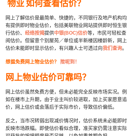
物业
如何查看估价？
网上了解估价是最简单、快捷的，不同银行及地产机构均
有提供即时物业估价，包括美联物业网站提供即时恒生银
行估价、
经络按揭
提供
中银(BOC)估价
等，市民可轻松查
阅估价。但留意个别屋苑／单位或半新楼因楼龄新，网上
估价未能即时显示估价，有兴趣人士可透过向
我们查询
。
想揾
免费网上
物业
估价
？
揿呢到！
网上
物业估价
可靠吗
？
网上估价虽然免费方便，但未必能完全反映市场实况。例
如在楼市上升期，由于业主叫价较进取，加上买家愿意追
价，网上估价或会落后于实际市价，导致估价偏低。
反之，当市况转弱出现减价情况时，估价系统未必能即时
反映市场跌幅。即使估价看似合理，准买家仍需注意实际
可获批的按揭额度是否足够，以免加重首期负担。