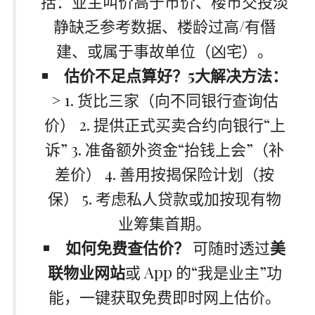
括：业主叫价高于市价、楼市交投淡
静缺乏参考数据、楼龄过高/有僭
建、或属于事故单位（凶宅）。
估价不足点算好？5大解决方法：
> 1. 货比三家（向不同银行查询估
价） 2. 提供正式买卖合约向银行“上
诉” 3. 准备额外资金“抬钱上会”（补
差价） 4. 善用按揭保险计划（按
保） 5. 考虑私人贷款或加按现有物
业筹集首期。
如何免费查估价？
可随时透过
美
联物业网站
或 App 的“我是业主”功
能，一键获取免费即时网上估价。