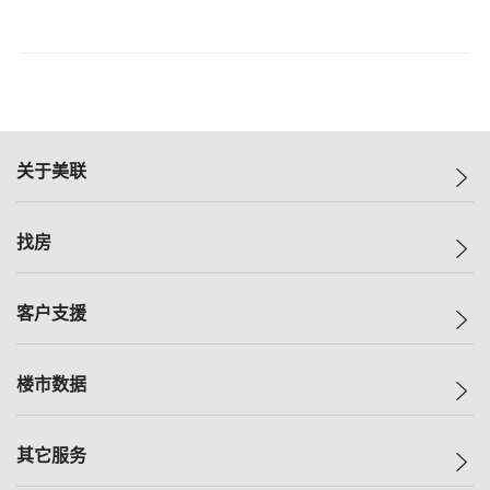
关于美联
美联集团
找房
投资者关系
集团动态
一手新房
客户支援
人才招募
买房
网站地图
上车
自助放盘
楼市数据
减价
专业经纪人
低价
分行网络
指数
其它服务
美联豪宅
查询热线
信心指数
独家楼盘