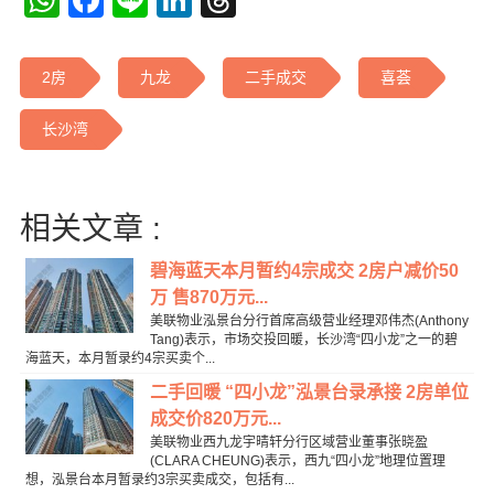
WhatsApp
Facebook
Line
LinkedIn
Threads
2房
九龙
二手成交
喜荟
长沙湾
相关文章 :
碧海蓝天本月暂约4宗成交 2房户减价50
万 售870万元...
美联物业泓景台分行首席高级营业经理邓伟杰(Anthony
Tang)表示，市场交投回暖，长沙湾“四小龙”之一的碧
海蓝天，本月暂录约4宗买卖个...
二手回暖 “四小龙”泓景台录承接 2房单位
成交价820万元...
美联物业西九龙宇晴轩分行区域营业董事张晓盈
(CLARA CHEUNG)表示，西九“四小龙”地理位置理
想，泓景台本月暂录约3宗买卖成交，包括有...