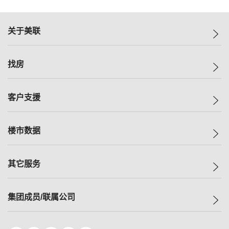
关于美联
美联集团
找房
投资者关系
集团动态
一手新房
客户支援
人才招募
买房
网站地图
上车
自助放盘
楼市数据
减价
专业经纪人
低价
分行网络
指数
其它服务
美联豪宅
查询热线
信心指数
独家楼盘
联络我们
最新成交
小区专页
租房
集团成员/联属公司
按揭计算机
历史成交
大湾区专页
居屋专页
负担能力计算机
成交数据
楼市资讯
买卖流程
美联物业
转按计算机