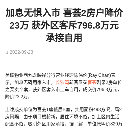
加息无惧入市 喜荟2房户降价
23万 获外区客斥796.8万元
承接自用
2022-09-23
美联物业西九龙映岸分行营业经理陈伟伦(Ray Chan)表
示，加息无碍用家入市，
长沙湾
新晋屋苑
喜荟
刚录2房单位
之买卖个案，获外区客入市上车自用，成交价796.8万元，
降价23.2万。
上述成交单位为喜荟1座低层B室，实用面积498方呎，属2
房间隔，由于项目楼龄新，居住环境不俗，加上区内生活
配套不俗，吸引外区用家承接，据了解，单位原叫价820万