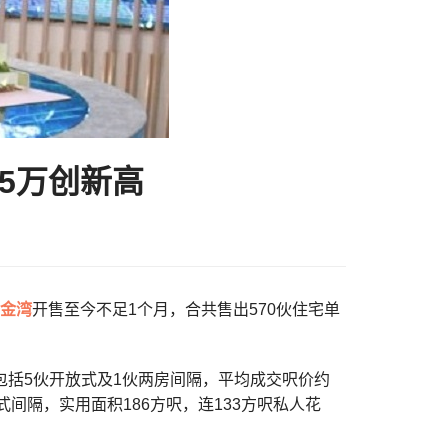
5万创新高
金湾
开售至今不足1个月，合共售出570伙住宅单
包括5伙开放式及1伙两房间隔，平均成交呎价约
式间隔，实用面积186方呎，连133方呎私人花