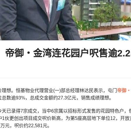
：帝御‧金湾连花园户呎售逾2.2
价理想。恒基物业代理营业(一)部总经理林达民表示，屯门
帝御‧
总数逾93%，总成交金额约27.3亿元，销售成绩理想。
今天已录得7宗成交，当中6宗属以招标形式发售的花园特色户，
。其中1伙更创出项目成交呎价新高，为第5座高层地下单位12，开放
万元，呎价约22,581元。