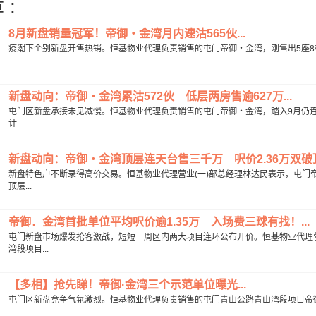
 :
8月新盘销量冠军！帝御‧金湾月内速沽565伙...
疫潮下个别新盘开售热销。恒基物业代理负责销售的屯门帝御‧金湾，刚售出5座8楼单位0
新盘动向：帝御‧金湾累沽572伙 低层两房售逾627万...
屯门区新盘承接未见减慢。恒基物业代理负责销售的屯门帝御‧金湾，踏入9月仍连录
计....
新盘动向：帝御‧金湾顶层连天台售三千万 呎价2.36万双破顶.
新盘特色户不断录得高价交易。恒基物业代理营业(一)部总经理林达民表示，屯门帝
顶层...
帝御．金湾首批单位平均呎价逾1.35万 入场费三球有找！...
屯门新盘市场爆发抢客激战，短短一周区内两大项目连环公布开价。恒基物业代理营
湾段项目...
【多相】抢先睇！帝御·金湾三个示范单位曝光...
屯门区新盘竞争气氛激烈。恒基物业代理负责销售的屯门青山公路青山湾段项目帝御·金湾，