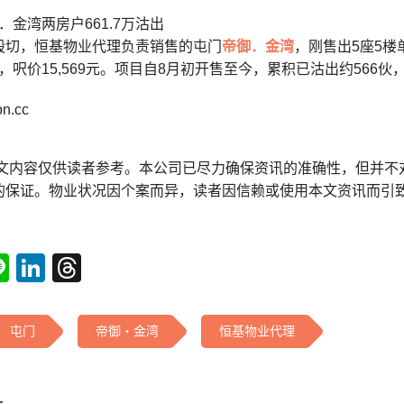
御．金湾两房户661.7万沽出
殷切，恒基物业代理负责销售的屯门
帝御．金湾
，刚售出5座5楼
港元，呎价15,569元。项目自8月初开售至今，累积已沽出约566伙
.cc
本文内容仅供读者参考。本公司已尽力确保资讯的准确性，但并不
的保证。物业状况因个案而异，读者因信赖或使用本文资讯而引
tsApp
acebook
Line
LinkedIn
Threads
屯门
帝御‧金湾
恒基物业代理