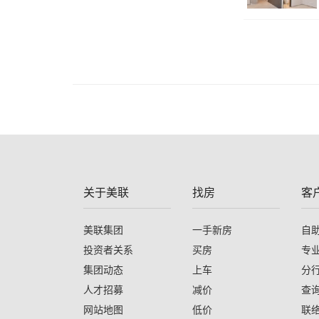
关于美联
找房
客
美联集团
一手新房
自
投资者关系
买房
专
集团动态
上车
分
人才招募
减价
查
网站地图
低价
联