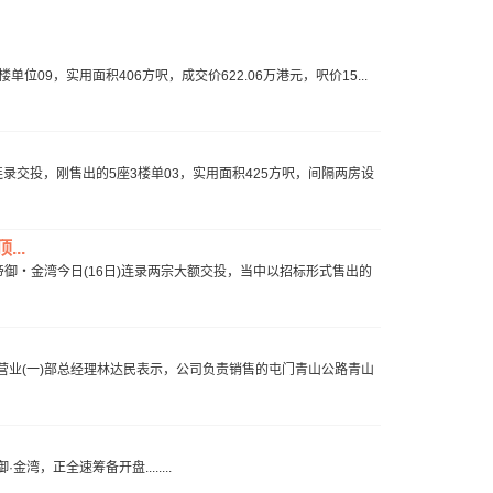
9，实用面积406方呎，成交价622.06万港元，呎价15...
交投，刚售出的5座3楼单03，实用面积425方呎，间隔两房设
..
御‧金湾今日(16日)连录两宗大额交投，当中以招标形式售出的
业(一)部总经理林达民表示，公司负责销售的屯门青山公路青山
正全速筹备开盘........