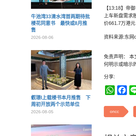
【13:18】帝
上车新盘需求
牛池湾33清水湾首两期待批
楼花同意书 最快或8月推
价661.7万
售
资料来源:东网on
2026-08-06
免责声明： 
何明示或暗示
分享:
Wha
F
叡璟I上载楼书本月推售 下
周初开放两个示范单位
oncc
2026-08-05