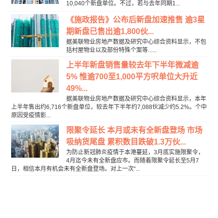
10,040个新盘单位。不过，若与去年同期1...
《施政报告》公布后新盘加速推售 逾3星
期新盘已售出逾1,800伙...
据美联物业房地产数据及研究中心综合资料显示，不包
括村屋物业以及部份特殊个案等......
上半年新盘销售量较去年下半年微减逾
5% 惟逾700至1,000平方呎单位大升近
49%...
据美联物业房地产数据及研究中心综合资料显示，本年
上半年售出约6,716个新盘单位，较去年下半年约7,088伙减少约5.2%。个中
原因受疫情影...
限聚令延长 本月或未有全新盘登场 市场
吸纳货尾盘 累积数目跌破1.3万伙...
为防止新冠肺炎疫情于本港蔓延，3月底实施限聚令，
4月迄今未有全新盘应市。而随着限聚令延长至5月7
日，相信本月有机会未有全新盘登场。对上一次“...