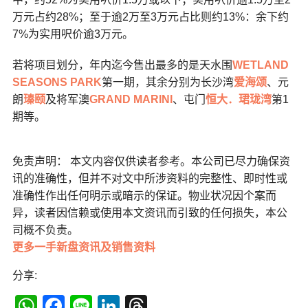
万元占约28%；至于逾2万至3万元占比则约13%：余下约
7%为实用呎价逾3万元。
若将项目划分，年内迄今售出最多的是天水围
WETLAND
SEASONS PARK
第一期，其余分别为长沙湾
爱海颂
、元
朗
瑧颐
及将军澳
GRAND MARINI
、屯门
恒大．珺珑湾
第1
期等。
免责声明： 本文内容仅供读者参考。本公司已尽力确保资
讯的准确性，但并不对文中所涉资料的完整性、即时性或
准确性作出任何明示或暗示的保证。物业状况因个案而
异，读者因信赖或使用本文资讯而引致的任何损失，本公
司概不负责。
更多一手新盘资讯及销售资料
分享:
WhatsApp
Facebook
Line
LinkedIn
Threads