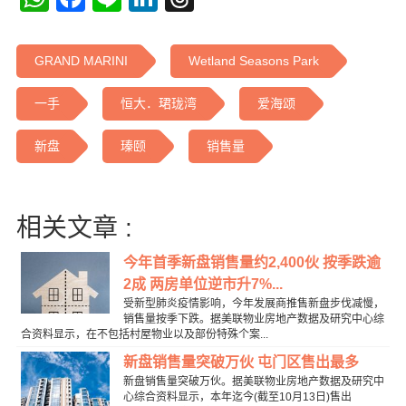
GRAND MARINI
Wetland Seasons Park
一手
恒大．珺珑湾
爱海颂
新盘
瑧颐
销售量
相关文章 :
今年首季新盘销售量约2,400伙 按季跌逾
2成 两房单位逆市升7%...
受新型肺炎疫情影响，今年发展商推售新盘步伐减慢，
销售量按季下跌。据美联物业房地产数据及研究中心综
合资料显示，在不包括村屋物业以及部份特殊个案...
新盘销售量突破万伙 屯门区售出最多
新盘销售量突破万伙。据美联物业房地产数据及研究中
心综合资料显示，本年迄今(截至10月13日)售出