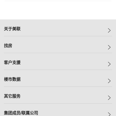
关于美联
美联集团
找房
投资者关系
集团动态
一手新房
客户支援
人才招募
买房
网站地图
上车
自助放盘
楼市数据
减价
专业经纪人
低价
分行网络
指数
其它服务
美联豪宅
查询热线
信心指数
独家楼盘
联络我们
最新成交
小区专页
租房
集团成员/联属公司
按揭计算机