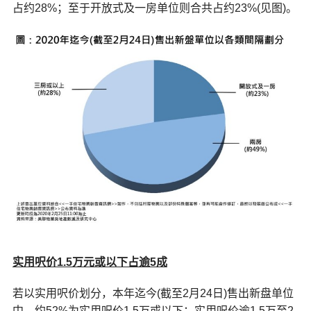
占约28%；至于开放式及一房单位则合共占约23%(见图)。
实用呎价
1.5万元或以下占逾5成
若以实用呎价划分，本年迄今(截至2月24日)售出新盘单位
中，约52%为实用呎价1.5万或以下；实用呎价逾1.5万至2