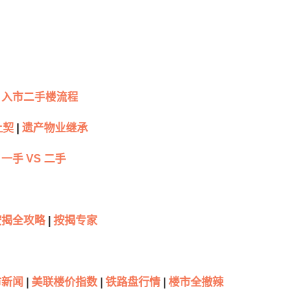
入市二手楼流程
让契
|
遗产物业继承
一手 VS 二手
按揭全攻略
|
按揭专家
新闻
|
美联楼价指数
|
铁路盘行情
|
楼市全撤辣