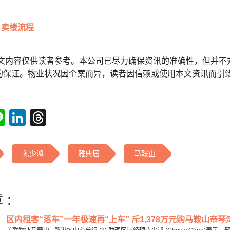
卖楼流程
本文内容仅供读者参考。本公司已尽力确保资讯的准确性，但并不
的保证。物业状况因个案而异，读者因信赖或使用本文资讯而引
tsApp
acebook
Line
LinkedIn
Threads
陈少鸿
雅典居
马鞍山
 :
区内租客“落车”一年极速再“上车” 斥1,378万元购马鞍山帝琴湾1