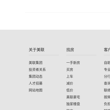
关于美联
找房
客
美联集团
一手新房
自
投资者关系
买房
专
集团动态
上车
分
人才招募
减价
查
网站地图
低价
联
美联豪宅
按
独家楼盘
负