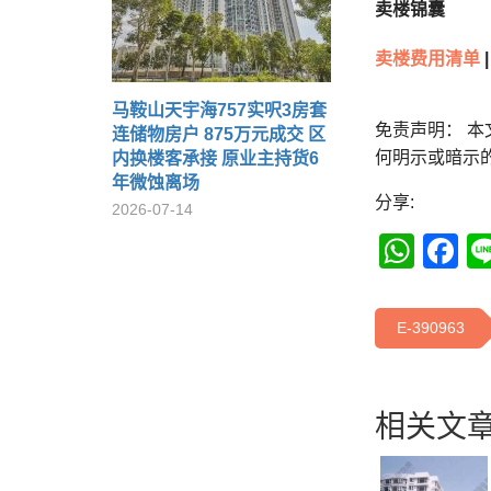
卖楼锦囊
卖楼费用清单
|
马鞍山天宇海757实呎3房套
免责声明： 
连储物房户 875万元成交 区
何明示或暗示
内换楼客承接 原业主持货6
年微蚀离场
分享:
2026-07-14
Wha
F
E-390963
相关文章