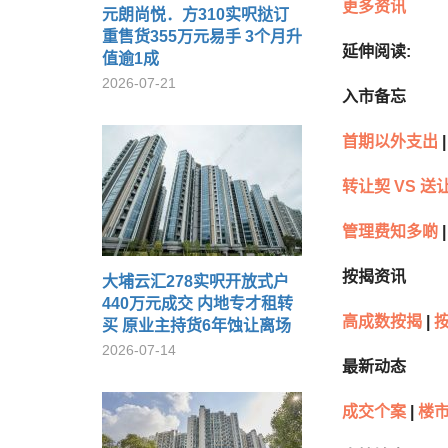
更多资讯
元朗尚悦．方310实呎挞订
重售货355万元易手 3个月升
延伸阅读:
值逾1成
2026-07-21
入市备忘
首期以外支出
|
转让契 VS 送
管理费知多啲
|
按揭资讯
大埔云汇278实呎开放式户
440万元成交 内地专才租转
高成数按揭
|
买 原业主持货6年蚀让离场
2026-07-14
最新动态
成交个案
|
楼市