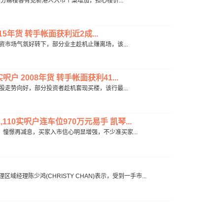
表示，部分睇楼客有见新港人入市个案增加，担心楼价...
5年货 转手帐面获利近2成...
表示，投资市场气氛好转下，部分业主趁机止赚离场，该...
 2008年货 转手帐面获利41...
表示，港股走势向好，部分投资者趁机套现买楼，该行最...
10实呎户连车位970万元易手 凯琴...
)表示，憧憬再减息，买家入市信心明显增强，不少准买家...
经理陈少鸿(CHRISTY CHAN)表示，受到一手市...