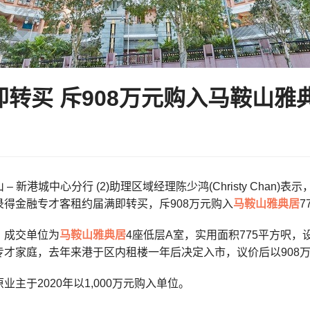
转买 斥908万元购入马鞍山雅典
– 新港城中心分行 (2)助理区域经理陈少鸿(Christy Cha
录得金融专才客租约届满即转买，斥908万元购入
马鞍山
雅典居
7
成交单位为
马鞍山
雅典居
4座低层A室，实用面积775平方呎
才家庭，去年来港于区内租楼一年后决定入市，议价后以908万元
主于2020年以1,000万元购入单位。