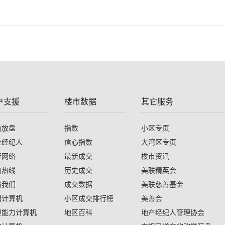
户支援
楼市数据
其它服务
助放盘
指数
小区专页
业经纪人
信心指数
大湾区专页
行网络
最新成交
楼市资讯
询热线
历史成交
美联精英会
络我们
成交数据
美联慈善基金
揭计算机
小区成交排行榜
美善会
担能力计算机
地区百科
地产经纪人管理协会