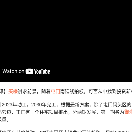
专讯】
买楼
讲求前景，随着
屯门
南延线拍板，可否从中找到投资新
2023年动工，2030年完工，根据最新方案，除了屯门码头区
站旁边，正正有一个住宅项目推出，分两期发展，第一期名为
御
限量。