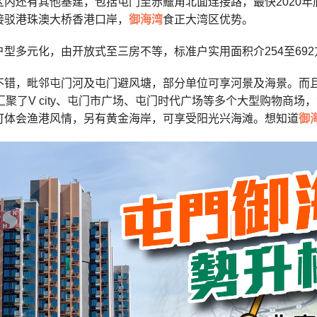
区内还有其他基建，包括屯门至赤鱲角北面连接路，最快2020年
接驳港珠澳大桥香港口岸，
御海湾
食正大湾区优势。
户型多元化，由开放式至三房不等，标准户实用面积介254至69
不错，毗邻屯门河及屯门避风塘，部分单位可享河景及海景。而
汇聚了V city、屯门市广场、屯门时代广场等多个大型购物商
可体会渔港风情，另有黄金海岸，可享受阳光兴海滩。想知道
御