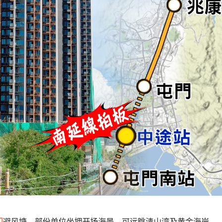
门
避风塘，部份单位坐拥开扬海景，可远眺清山湾及黄金海岸。