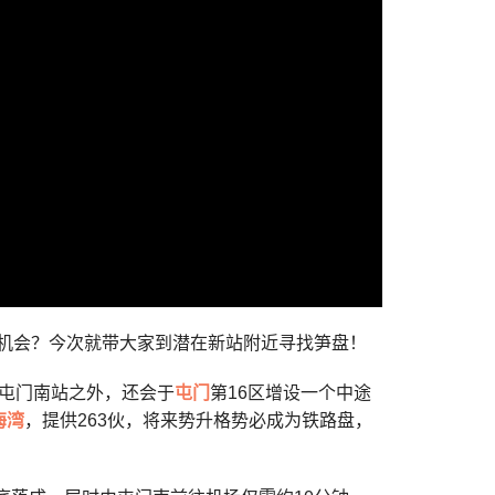
机会？今次就带大家到潜在新站附近寻找笋盘！
的屯门南站之外，还会于
屯门
第16区增设一个中途
海湾
，提供263伙，将来势升格势必成为铁路盘，