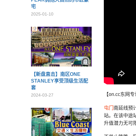
宅
2025-01-10
【新盘直击】南区ONE
STANLEY享受顶级生活配
套
【on.cc东网
2024-03-27
屯门
南延线预计
站。在该中途
升值潜力无可