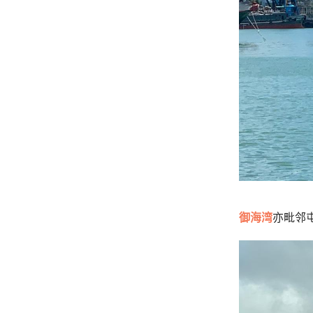
御海湾
亦毗邻