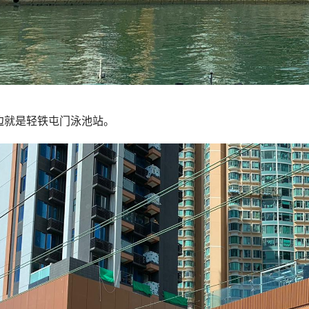
边就是轻铁屯门泳池站。