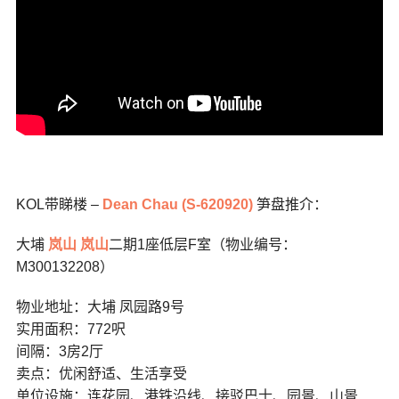
KOL带睇楼 –
Dean Chau (S-620920)
笋盘推介：
大埔
岚山
岚山
二期1座低层F室（物业编号：
M300132208）
物业地址：大埔 凤园路9号
实用面积：772呎
间隔：3房2厅
卖点：优闲舒适、生活享受
单位设施：连花园、港铁沿线、接驳巴士、园景、山景