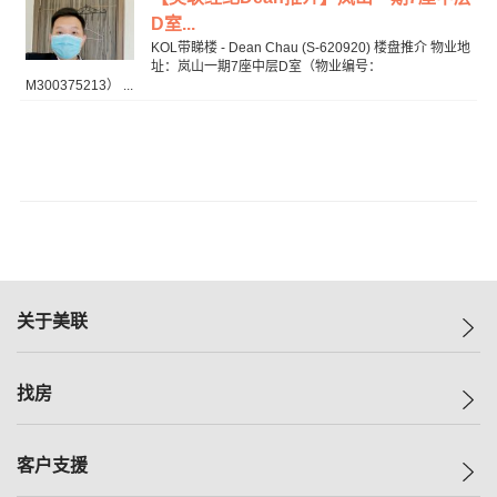
D室...
KOL带睇楼 - Dean Chau (S-620920) 楼盘推介 物业地
址：岚山一期7座中层D室（物业编号：
M300375213） ...
关于美联
美联集团
找房
投资者关系
集团动态
一手新房
客户支援
人才招募
买房