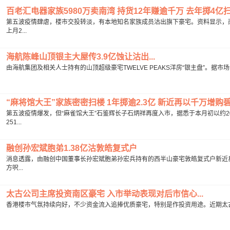
百老汇电器家族5980万卖南湾 持货12年赚逾千万 去年掷4亿扫1
第五波疫情肆虐，楼市交投转淡，有本地知名家族成员沽出旗下豪宅。资料显示，南
上月2...
海航陈峰山顶银主大屋传3.9亿蚀让沽出...
由海航集团及相关人士持有的山顶超级豪宅TWELVE PEAKS洋房“银主盘”。据市
“麻将馆大王”家族密密扫楼 1年掷逾2.3亿 新近再以千万增购碧堤
第五波疫情爆发，但“麻雀馆大王”石鉴辉长子石炳祥再度入市，据悉于本月初以约20
251...
融创孙宏斌胞弟1.38亿沽敦皓复式户
消息透露，由融创中国董事长孙宏斌胞弟孙宏兵持有的西半山豪宅敦皓复式户新近易手
方呎...
太古公司主席投资南区豪宅 入市举动表现对后市信心...
香港楼市气氛持续向好，不少资金流入追捧优质豪宅，特别是作投资用途。近期太古股份有限公司