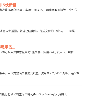
5伙新盘...
湾第2座低层A室，实用1836方呎，两房两套间隔连一个车位，
场消息人士透露，新近已经卖出，传成交价约3.9亿元。一旦属...
半岛...
00万买入深井碧堤半岛1座高层，实用794方呎单位，呎价
，单位为敦皓高层复式C室，实用面积2,345平方呎，连460
主席白德利(Mr. Guy Bradley)斥资购入一...