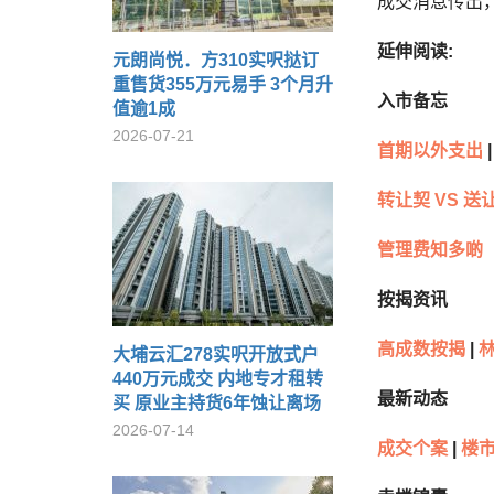
成交消息传出，
延伸阅读:
元朗尚悦．方310实呎挞订
重售货355万元易手 3个月升
入市备忘
值逾1成
2026-07-21
首期以外支出
|
转让契 VS 送
管理费知多啲
按揭资讯
高成数按揭
|
林
大埔云汇278实呎开放式户
440万元成交 内地专才租转
最新动态
买 原业主持货6年蚀让离场
2026-07-14
成交个案
|
楼