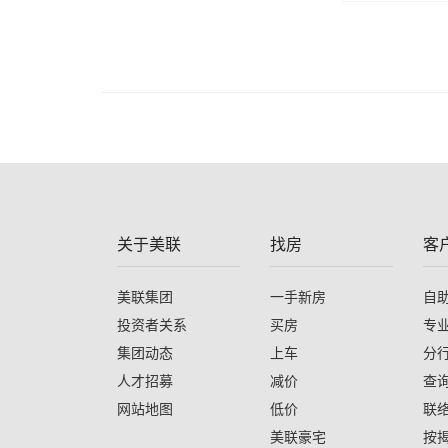
关于美联
找房
客
美联集团
一手新房
自
投资者关系
买房
专
集团动态
上车
分
人才招募
减价
查
网站地图
低价
联
美联豪宅
按