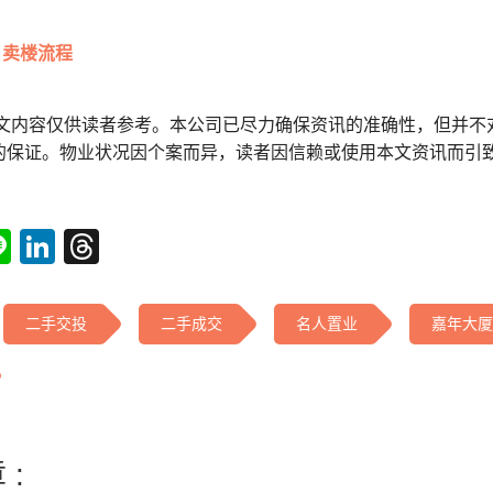
卖楼流程
本文内容仅供读者参考。本公司已尽力确保资讯的准确性，但并不
的保证。物业状况因个案而异，读者因信赖或使用本文资讯而引
tsApp
acebook
Line
LinkedIn
Threads
二手交投
二手成交
名人置业
嘉年大厦
 :