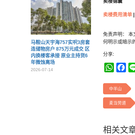
卖楼锦囊
卖楼费用清单
|
免责声明： 
何明示或暗示
马鞍山天宇海757实呎3房套
连储物房户 875万元成交 区
分享:
内换楼客承接 原业主持货6
年微蚀离场
Wha
F
2026-07-14
中半山
麦当劳道
相关文章