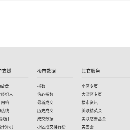
户支援
楼市数据
其它服务
助放盘
指数
小区专页
业经纪人
信心指数
大湾区专页
行网络
最新成交
楼市资讯
询热线
历史成交
美联精英会
络我们
成交数据
美联慈善基金
揭计算机
小区成交排行榜
美善会