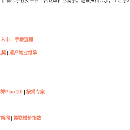
惟林作于社交平台上否认单位已易手。翻查资料显示，上址于201
入市二手楼流程
让契
|
遗产物业继承
郑Plan 2.0
|
按揭专家
市新闻
|
美联楼价指数