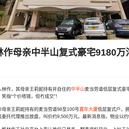
林作母亲中半山复式豪宅9180万
人林作，其母亲王莉妮持有并自住的
中半山
麦当劳道低层复式豪宅
笑指“个价唔错，但冇成交”！
母亲王莉妮持有的麦当劳道98至100号
嘉年大厦
低层复式户，拥
委托代理推出放盘，叫价约9,500万元。最新消息指，物业以约9,