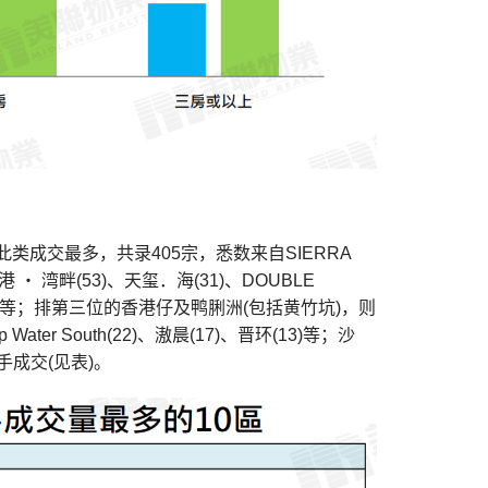
类成交最多，共录405宗，悉数来自SIERRA
 湾畔(53)、天玺．海(31)、DOUBLE
、沄璟(12)等；排第三位的香港仔及鸭脷洲(包括黄竹坑)，则
ter South(22)、滶晨(17)、晋环(13)等；沙
成交(见表)。