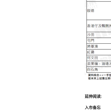
延伸阅读
:
入市备忘