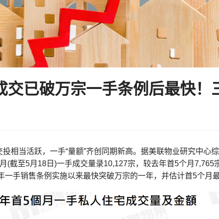
成交已破万宗一手条例后最快！
投相当活跃，一手“量额”齐创同期新高。据美联物业研究中心综
(截至5月18日)一手成交量录10,127宗，较去年首5个月7,765
3年一手销售条例实施以来最快突破万宗的一年，并估计首5个月最终