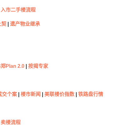
入市二手楼流程
让契
|
遗产物业继承
林郑
Plan 2.0
|
按揭专家
成交个案
|
楼市新闻
|
美联楼价指数
|
铁路盘行情
卖楼流程