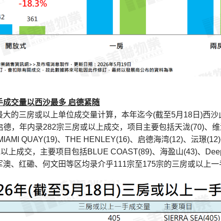
手成交量以西沙最多 启德紧随
大的三房或以上单位成交量计算，本年迄今(截至5月18日)西沙此
德，年内录282宗三房或以上成交，项目主要包括天泷(70)、维港 ‧
、MIAMI QUAY(19)、THE HENLEY(16)、启德海湾(12)
上成交，主要项目包括BLUE COAST(89)、海盈山(43)、Deep Wa
澳、红磡、何文田等区均录介乎111宗至175宗的三房或以上一手