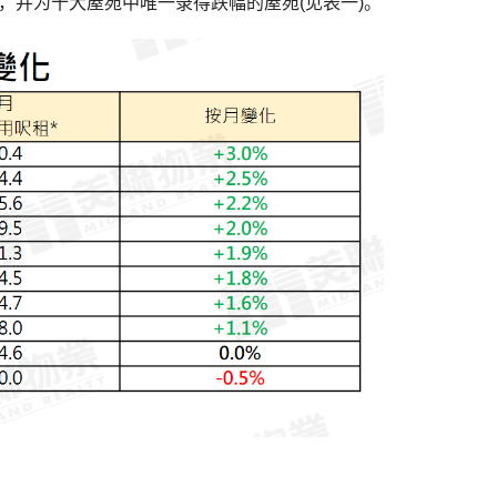
%，并为十大屋苑中唯一录得跌幅的屋苑(见表一)。