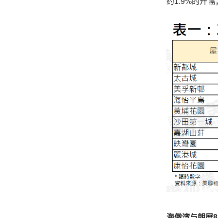
约1.9%的升
海傲湾与朗屏