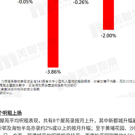
个呎租上扬
屋苑平均呎租表现，共有8个屋苑录按月上升，其中新都城升幅最大
新邨及海怡半岛亦录约2%或以上的按月升幅；至于黄埔花园、沙田