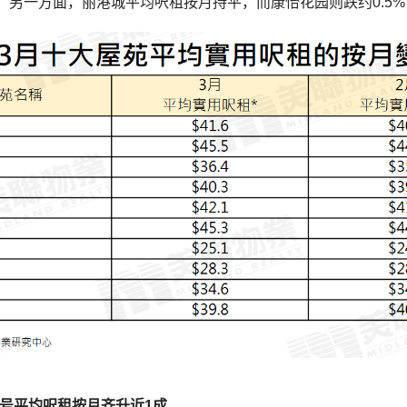
幅；另一方面，丽港城平均呎租按月持平，而康怡花园则跌约0.5
8号平均呎租按月齐升近1成