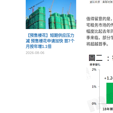
值得留意的是
宅租务市场的
幅度比起去年同
【预售楼花】短期供应压力
季来临，部分
减 预售楼花申请加快 首7个
将超越首季。
月按年增1.1倍
2026-08-06