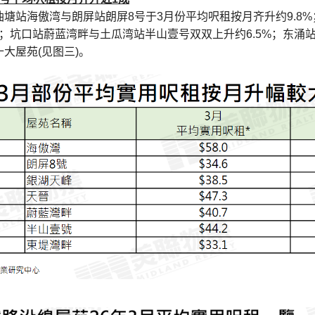
油塘站海傲湾与朗屏站朗屏8号于3月份平均呎租按月齐升约9.8
.5%；坑口站蔚蓝湾畔与土瓜湾站半山壹号双双上升约6.5%；东涌
大屋苑(见图三)。