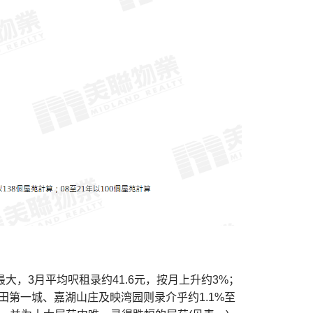
，3月平均呎租录约41.6元，按月上升约3%；
第一城、嘉湖山庄及映湾园则录介乎约1.1%至