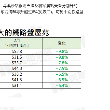
%；乌溪沙站银湖天峰及将军澳站天晋分别升约
站东堤湾畔亦升超过6%(见表二)，可见个别铁路盘