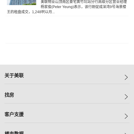
美联物业山顶南区豪宅黄竹坑站分行高级分区营业经理
杨家俊(Peter Yeung)表示，该行刚促成深湾9号海景楼
王的租盘成交，1,248呎以月...
关于美联
美联集团
找房
投资者关系
集团动态
一手新房
客户支援
人才招募
买房
网站地图
上车
自助放盘
楼市数据