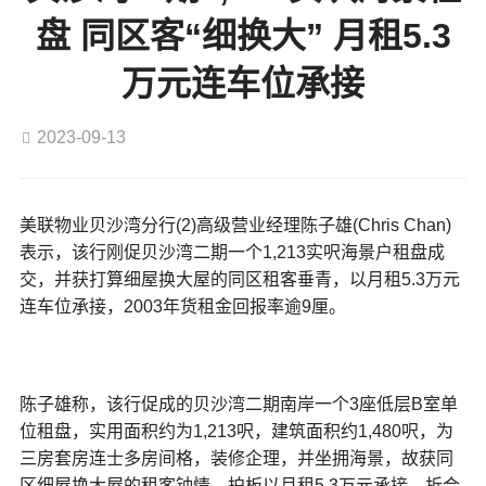
盘 同区客“细换大” 月租5.3
万元连车位承接
2023-09-13
美联物业贝沙湾分行(2)高级营业经理陈子雄(Chris Chan)
表示，该行刚促贝沙湾二期一个1,213实呎海景户租盘成
交，并获打算细屋换大屋的同区租客垂青，以月租5.3万元
连车位承接，2003年货租金回报率逾9厘。
陈子雄称，该行促成的贝沙湾二期南岸一个3座低层B室单
位租盘，实用面积约为1,213呎，建筑面积约1,480呎，为
三房套房连士多房间格，装修企理，并坐拥海景，故获同
区细屋换大屋的租客钟情，拍板以月租5.3万元承接，折合