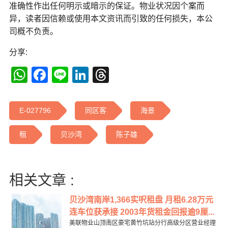
准确性作出任何明示或暗示的保证。物业状况因个案而
异，读者因信赖或使用本文资讯而引致的任何损失，本公
司概不负责。
分享:
WhatsApp
Facebook
Line
LinkedIn
Threads
E-027796
同区客
海景
租
贝沙湾
陈子雄
相关文章 :
贝沙湾南岸1,366实呎租盘 月租6.28万元
连车位获承接 2003年货租金回报逾9厘...
美联物业山顶南区豪宅黄竹坑站分行高级分区营业经理