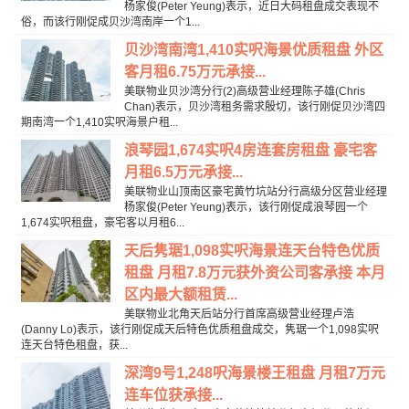
杨家俊(Peter Yeung)表示，近日大码租盘成交表现不
俗，而该行刚促成贝沙湾南岸一个1...
贝沙湾南湾1,410实呎海景优质租盘 外区
客月租6.75万元承接...
美联物业贝沙湾分行(2)高级营业经理陈子雄(Chris
Chan)表示，贝沙湾租务需求殷切，该行刚促贝沙湾四
期南湾一个1,410实呎海景户租...
浪琴园1,674实呎4房连套房租盘 豪宅客
月租6.5万元承接...
美联物业山顶南区豪宅黄竹坑站分行高级分区营业经理
杨家俊(Peter Yeung)表示，该行刚促成浪琴园一个
1,674实呎租盘，豪宅客以月租6...
天后隽琚1,098实呎海景连天台特色优质
租盘 月租7.8万元获外资公司客承接 本月
区内最大额租赁...
美联物业北角天后站分行首席高级营业经理卢浩
(Danny Lo)表示，该行刚促成天后特色优质租盘成交，隽琚一个1,098实呎
连天台特色租盘，获...
深湾9号1,248呎海景楼王租盘 月租7万元
连车位获承接...