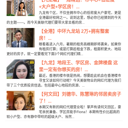
+大户型+学区房！...
九龙有个区，不仅坐拥市中心的低密度大户豪宅，更是
全港最好校网之一。说到这里，想必你已经猜到的今天
的主题——。而今天美联代理们要带大家去看的房...
【全港】中环九龙站 2万+拥有整套
房！...
眼看着进入六月，暑期的租务高峰期即将袭来，如果你
有租房打算；或是打算趁租金下跌，租面积更大、地段
更好的房子，就一定要看完下面3个网红代理们精...
【九龙】地段王、学区房、金牌楼盘 这
里一定有你想买的房！...
最近，香港的楼市很是热闹，想要趁此机会在香港楼市
寻宝又该如何行动呢？今天美联物业的网红代理为我们
带了三个优质投资佳选，包括最中心地段的房源、...
【何文田】刘德华、陈慧琳的邻居卖房子
了！...
​本期又有新的网红代理营业啦！掌声有请何文田区，豪
宅亲民兼备、学区房能手Fiona！本期有性价比超高的
较小户型、亦有静中带旺的超级大户、当然...