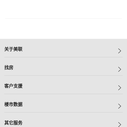
关于美联
美联集团
找房
投资者关系
集团动态
一手新房
客户支援
人才招募
买房
网站地图
上车
自助放盘
楼市数据
减价
专业经纪人
低价
分行网络
指数
其它服务
美联豪宅
查询热线