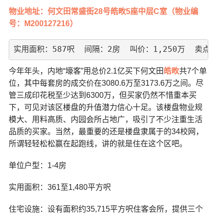
物业地址：何文田常盛街28号皓畋5座中层C室（物业编
号：M200127216）
实用面积：587呎  间隔：2房  叫价：1,250万  
今年年头，内地“壕客”用总价2.1亿买下何文田
皓畋
共7个单
位，其中每套房的成交价在3080.6万至3173.6万之间。尽
管三成印花税至少达到6300万，但买家仍然不惜重本买
下，可见对该区楼盘的升值潜力信心十足。该楼盘物业规
模大、用料高质、内园会所占地广，吸引了不少注重生活
品质的买家。当然，最重要的还是楼盘隶属于的34校网，
所谓轻轻松松赢在起跑线，讲的就是住在这个区吧。
单位户型：1-4房
实用面积：361至1,480平方呎
住宅设施：设有面积约35,715平方呎住客会所，提供三个