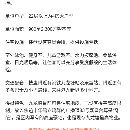
捧。
单位户型：22层以上为4房大户型
单位面积：900至2,300方呎不等
住宅设施：楼盘设有尊贵会所，提供设施包括
室外泳池、健身室、儿童游戏室、水力按摩池、桑拿浴
室、日光晒场等，让住客可以充分享受度假般的生活体
验。
交通配套：楼盘附近有港铁九龙塘站及乐富站，附近更有
多条巴士及小巴路线，来往港九新界多个地方。
楼盘特色：九龙塘目前可建住宅地皮，已设有楼宇高度限
制，故入伙逾十年鹤立鸡群的广播道83号嘉皇台算是“奇
葩”，是区内罕有的高座豪宅，也是现存九龙塘最高物业。