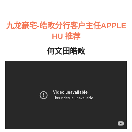
九龙豪宅-皓畋分行客户主任APPLE
HU 推荐
何文田皓畋