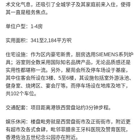
术文化气息，还吸引了全城学子及其家庭前来入住，使得
其一直是租务焦点。
单位户型：1-4房
实用面积：341至2,184平方呎
住宅设施：作为区内豪宅新贵，厨房选用SIEMENS系列炉
具；浴室则全数采用国际知名品牌产品，无论品质感还是
实用性都堪称一流。另外，屋苑会所及停车场设于基座，
其中住客会所设在3楼、5至6楼，其设施包括室外游泳池、
健身室、烧烤区、宴会厅等。而停车场设在地库及地下，
共102个车位。
交通配套：项目距离港铁西营盘站约3分钟步程。
娱乐休闲：楼盘毗旁就是西营盘街市及正街街市，附近更
有超市及各式食肆，毗邻菲腊亲王牙科医院及赞育医院，
香港佐治五世纪念公园亦在附近。