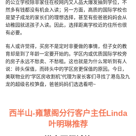
的公立学校除非家住在校网内又人品大爆发抽到学位，不
然多有钱都没有机会入读；另一方面，高质的国际学校也
是望子成龙的家长们的理想选择，甚至有些爸爸妈妈会从
幼稚园就送孩子入读。因此，选择距离学校近的住所也很
有必要。
有人或许觉得，买房不是定时非要做的事情，但子女的教
育却是到了年龄一定要开始的。学区内或优质国际学校旁
的房子永远不愁卖、不愁租。这也就是为什么常听到有人
说：砖头保值，而砖头中的学区房更保值的原因。今日，
美联物业的“学区房收割机”代理为家长客们寻找了港岛及九
龙的超级名校笋盘，爸爸妈妈们选选看吧~
西半山-雍慧阁分行客户主任Linda
叶明琳推荐