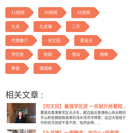
11校网
34校网
41校网
九龙
九龙塘
二手
代理推介
何文田
嘉皇台
学区房
校网
港岛
皓畋
笋盘
缙城峰
相关文章 :
【何文田】最强学区房 一买就升抢著租...
要是给香港豪宅区点点名，那边临近香港核心商业群的
半山和坐拥极致美景的浅水湾洋洋得意；这边大隐隐于
市的何文田却不喜不悲、怡然自得。...
【九龙塘】一周精选：市中心+低密度