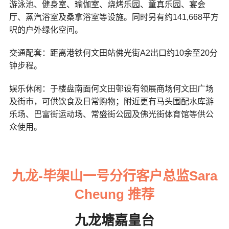
游泳池、健身室、瑜伽室、烧烤乐园、童真乐园、宴会
厅、蒸汽浴室及桑拿浴室等设施。同时另有约141,668平方
呎的户外绿化空间。
交通配套：距离港铁何文田站佛光街A2出口约10余至20分
钟步程。
娱乐休闲：于楼盘南面何文田邨设有领展商场何文田广场
及街市，可供饮食及日常购物；附近更有马头围配水库游
乐场、巴富街运动场、常盛街公园及佛光街体育馆等供公
众使用。
九龙-毕架山一号分行客户总监Sara
Cheung 推荐
九龙塘嘉皇台