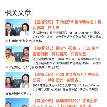
相关文章 :
【直播论坛】下行经济の楼巿新常态｜特
别嘉宾：庄太量...
踏入新一年，香港经济面临 Big Big Challenge？港人
如何应变？香港中文大学经济学系副教授庄太量同美联
物业首席分析师刘嘉辉分别从...
【直播论坛】赢在“小阳春”？！12 生肖
置富锦囊｜特别嘉宾：司徒法基...
楼巿“小阳春”早至！鼠年旺势开局！邀得堪舆学家司徒
法基及经络按揭转介高级副总裁曹德明分别从玄学及按
揭巿场角度，分析“小阳春”格局，同场加映 ...
【直播论坛】2020 资金去哪儿？楼股新
部署！｜特别嘉宾：胡孟青...
2019 年楼股跌宕～ 2020 大巿咩环境？Smart Money
点部署？买楼 vs 买股？等三位专家一次过为你揭晓！
由资深股评人“青姐...
【直播论坛】鼠年趋吉避凶？置业投资
Dos & Don’ts｜特别嘉宾：司徒法...