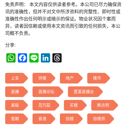
免责声明： 本文内容仅供读者参考。本公司已尽力确保资
讯的准确性，但并不对文中所涉资料的完整性、即时性或
准确性作出任何明示或暗示的保证。物业状况因个案而
异，读者因信赖或使用本文资讯而引致的任何损失，本公
司概不负责。
分享:
WhatsApp
Facebook
Line
LinkedIn
Threads
上车
供楼
地产
楼市
直播
直播论坛
置富直播台
美联
范巧茹
买楼
赖达明
首期
香港
验楼
验楼师