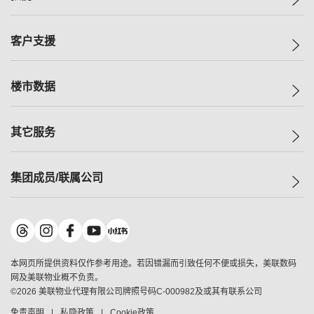
投资者关系
集团动态
一手新房
客户支援
人才招募
买房
网站地图
上车
自助放盘
楼市数据
减价
专业经纪人
低价
分行网络
指数
其它服务
美联豪宅
查询热线
信心指数
独家楼盘
联络我们
最新成交
小区专页
租房
集团成员/联属公司
按揭计算机
历史成交
大湾区专页
居屋专页
负担能力计算机
成交数据
楼市资讯
买卖流程
美联物业
转按计算机
小区成交排行榜
美联精英会
鋑联控股
*
缴款方式
地区百科
美联慈善基金
美联工商铺
*
本网页所提供资料仅作参考用途。若因错漏而引致任何不便或损失，美联数码
美善会
美联中国
网及美联物业概不负责。
地产经纪人管理协会
©
2026
美联物业代理有限公司牌照号码C-000982及或其有联系公司
美联澳门
申报已递交的购楼开盘
免责声明
私隐政策
Cookie政策