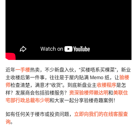
近年
一手楼
热卖，不少新盘入伙，“买楼唔系买棵菜”，新业
主收楼后第一件事，往往是于屋内贴满 Memo 纸，让
验楼
师
检查清楚，满意才“收货”。到底新盘业主
收楼程序
是怎
样？发展商会包括验楼服务？
资深验楼师赖达明
和
美联住
宅部行政总裁布少明
和大家一起分享验楼奇趣案例！
如有任何关于楼市或投资问题，
立即向我们的在线客服查
询
。