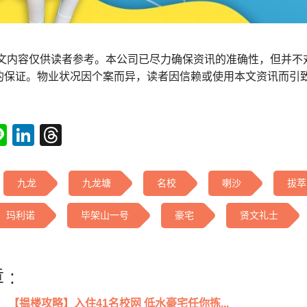
本文内容仅供读者参考。本公司已尽力确保资讯的准确性，但并不
的保证。物业状况因个案而异，读者因信赖或使用本文资讯而引
tsApp
acebook
Line
LinkedIn
Threads
九龙
九龙塘
名校
喇沙
拔萃
玛利诺
毕架山一号
豪宅
贤文礼士
 :
【揾楼攻略】入住41名校网 低水豪宅任你拣...