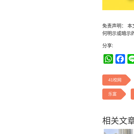
免责声明： 
何明示或暗示
分享:
Wha
F
41校网
乐富
相关文章