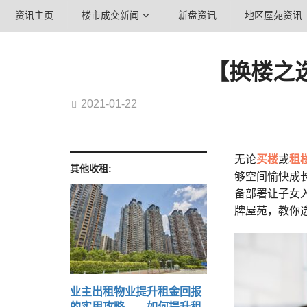
资讯主页
楼市成交新闻
新盘资讯
地区屋苑资讯
【换楼之
2021-01-22
无论
买楼
或
租
其他收租:
够空间愉快成
备部署让子女
牌屋苑，教你
业主出租物业提升租金回报
的实用攻略——如何提升租