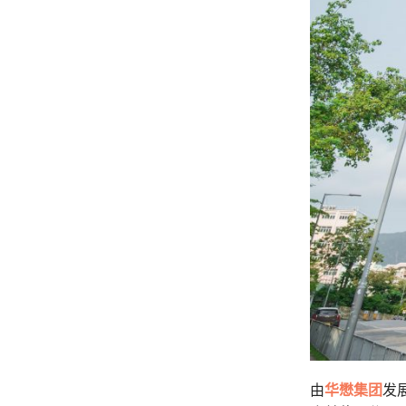
由
华懋集团
发