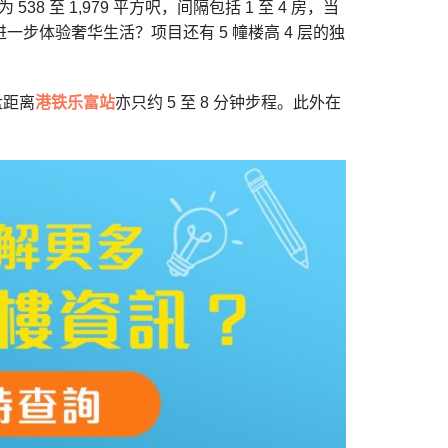
38 至 1,979 平方呎，间隔包括 1 至 4 房，当
步体验奢华生活？项目还有 5 幢楼高 4 层的独
盘距离
港铁乐富站
亦只约 5 至 8 分钟步程。此外在
。