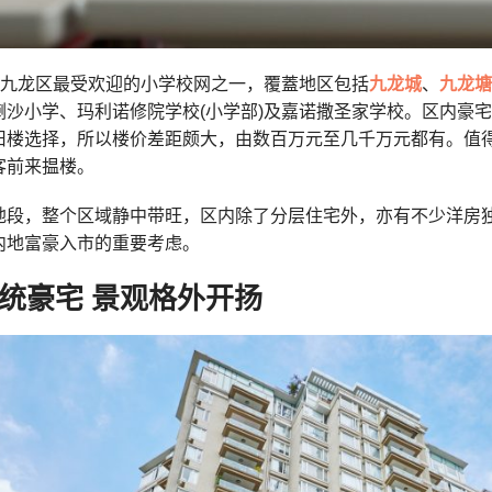
九龙区最受欢迎的小学校网之一，覆蓋地区包括
九龙城
、
九龙塘
喇沙小学、玛利诺修院学校(小学部)及嘉诺撒圣家学校。区内豪
旧楼选择，所以楼价差距颇大，由数百万元至几千万元都有。值
客前来揾楼。
地段，整个区域静中带旺，区内除了分层住宅外，亦有不少洋房
内地富豪入市的重要考虑。
统豪宅 景观格外开扬