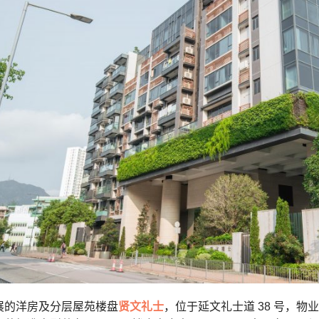
展的洋房及分层屋苑楼盘
贤文礼士
，位于延文礼士道 38 号，物业