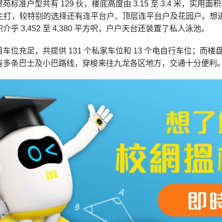
准户型共有 129 伙，楼底高度由 3.15 至 3.4 米，实用面积为 5
为主打，较特别的选择还有连平台户、顶层连平台户及花园户。想进一
乎 3,452 至 4,380 平方呎，户户天台还装置了私人泳池。
车位充足，共提供 131 个私家车位和 13 个电自行车位；而楼
有多条巴士及小巴路线，穿梭来往九龙各区地方，交通十分便利