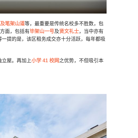
及笔架山道
等，最重要是传统名校多不胜数，包
宅方面，包括有
毕架山一号
及
贤文礼士
，当中亦有
得一提的是，该区租务成交亦十分活跃，每年都吸
独立屋。再加上
小学 41 校网
之优势，不但吸引本