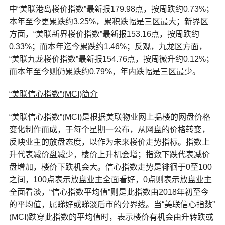
中“美联港岛楼价指数”最新报179.98点，按周跌约0.73%；
本年至今更累跌约3.25%，累积跌幅是三区最大；新界区
方面，“美联新界楼价指数”最新报153.16点，按周跌约
0.33%；而本年迄今累跌约1.46%；反观，九龙区方面，
“美联九龙楼价指数”最新报154.76点，按周微升约0.12%；
而本年至今则仍累跌约0.79%，年内跌幅是三区最少。
“美联信心指数”
(MCI)简介
“美联信心指数”(MCI)是根据美联物业网上揾楼的网盘价格
变化制作而成，于每个星期一公布，从网盘的价格转变，
反映业主的放盘态度，以作为未来楼价走势指标。指数上
升代表减价盘减少，楼价上升机会增；指数下跌代表减价
盘增加，楼价下跌机会大。信心指数走势是徘徊于0至100
之间，100点表示放盘业主全面看好，0点则表示放盘业主
全面看淡，“信心指数平均值”则是此指数由2018年初至今
的平均值，属睇好或睇淡后市的分界线。当“美联信心指数”
(MCI)跌穿此指数的平均值时，表示楼价有机会由升转跌或