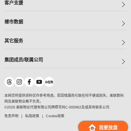
一手新房
客户支援
人才招募
买房
网站地图
上车
自助放盘
楼市数据
减价
专业经纪人
低价
分行网络
指数
其它服务
美联豪宅
查询热线
信心指数
独家楼盘
联络我们
最新成交
小区专页
租房
集团成员/联属公司
按揭计算机
历史成交
大湾区专页
居屋专页
负担能力计算机
成交数据
楼市资讯
买卖流程
美联物业
转按计算机
小区成交排行榜
美联精英会
鋑联控股
*
缴款方式
地区百科
美联慈善基金
美联工商铺
*
本网页所提供资料仅作参考用途。若因错漏而引致任何不便或损失，美联数码
美善会
美联中国
网及美联物业概不负责。
地产经纪人管理协会
©
2026
美联物业代理有限公司牌照号码C-000982及或其有联系公司
美联澳门
申报已递交的购楼开盘
免责声明
私隐政策
Cookie政策
美联金融集团
美联移民顾问
我要放盘