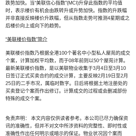
跌势加快。当“美联信心指数”(MCI)升穿此指数的平均值
时，表示楼价有机会由跌转升或升势加快。指数的升跌幅
并非直接反映楼价升跌幅，但从指数走势可推测4星期或之
后楼价向上或向下的趋势。
“美联楼价指数”简介
美联楼价指数乃根据全港100个著名中小型私人屋苑的成交
个案，计算加权平均数，而于08年前则以50个屋苑计算。
最新美联楼价指数，是以美联物业收集于3月4日至3月10
日签订正式买卖合约的成交计算，主要反映2月19日至2月
25日的二手市况，属临时数字。日后将根据土地注册处的
买卖登记个案而作出修订。计算成交的过程或会删减部份
特殊的成交个案。
免责声明： 本文内容仅供读者参考。本公司已尽力确保资
讯的准确性，但并不对文中所涉资料的完整性、即时性或
准确性作出任何明示或暗示的保证。物业状况因个案而