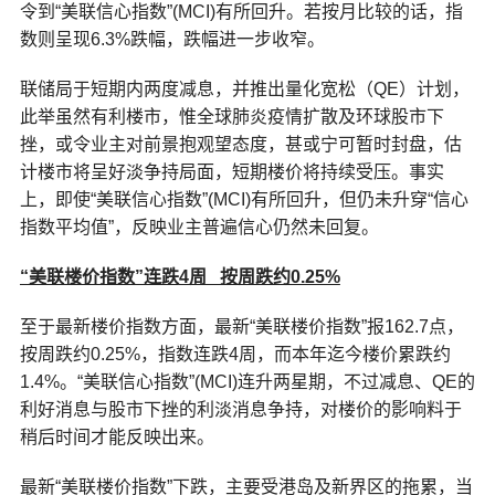
令到“美联信心指数”(MCI)有所回升。若按月比较的话，指
数则呈现6.3%跌幅，跌幅进一步收窄。
联储局于短期内两度减息，并推出量化宽松（QE）计划，
此举虽然有利楼市，惟全球肺炎疫情扩散及环球股市下
挫，或令业主对前景抱观望态度，甚或宁可暂时封盘，估
计楼市将呈好淡争持局面，短期楼价将持续受压。事实
上，即使“美联信心指数”(MCI)有所回升，但仍未升穿“信心
指数平均值”，反映业主普遍信心仍然未回复。
“美联楼价指数”连跌
4周 按周跌约0.25%
至于最新楼价指数方面，最新“美联楼价指数”报162.7点，
按周跌约0.25%，指数连跌4周，而本年迄今楼价累跌约
1.4%。“美联信心指数”(MCI)连升两星期，不过减息、QE的
利好消息与股市下挫的利淡消息争持，对楼价的影响料于
稍后时间才能反映出来。
最新“美联楼价指数”下跌，主要受港岛及新界区的拖累，当