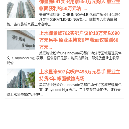
御皇庭691实呎用家650万元购入 原业主
帐面获利约50万元沽 ...
美联物业粉岭 - ONE INNOVALE 花都广场分行区域经
理吴伟文(RAYMOND NG)表示，睇楼客入市态度积
极。该行最新录得上水御皇...
上水御景峰762实呎户议价10万元以690
万元易手 原业主持货9年 帐面仅微赚60
万元...
美联物业粉岭OneInnovale花都广场分行区域经理吴伟
文（Raymond Ng) 表示，憧憬息口见顶，购买力回流，部分放盘业主收窄
议价...
上水显峯507实呎户495万元易手 原业主
持货8年 帐面微蚀离场...
美联物业粉岭OneInnovale花都广场分行区域经理吴伟
文（Raymond Ng) 表示，二手交投持续加快，该行录
得上水显峯507实呎户...