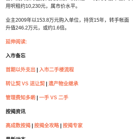
用呎租约10,230元，属市价水平。
业主2009年以153.8万元购入单位，持货15年，转手帐面
升值246.2万元，或约1.6倍。
延伸阅读:
入市备忘
首期以外支出
|
入市二手楼流程
转让契 VS 送让契
|
遗产物业继承
管理费知多啲
|
一手 VS 二手
按揭资讯
高成数按揭
|
按揭全攻略
|
按揭专家