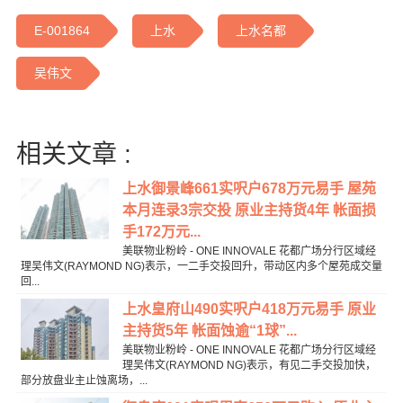
E-001864
上水
上水名都
吴伟文
相关文章 :
上水御景峰661实呎户678万元易手 屋苑
本月连录3宗交投 原业主持货4年 帐面损
手172万元...
美联物业粉岭 - ONE INNOVALE 花都广场分行区域经
理吴伟文(RAYMOND NG)表示，一二手交投回升，带动区内多个屋苑成交量
回...
上水皇府山490实呎户418万元易手 原业
主持货5年 帐面蚀逾“1球”...
美联物业粉岭 - ONE INNOVALE 花都广场分行区域经
理吴伟文(RAYMOND NG)表示，有见二手交投加快，
部分放盘业主止蚀离场，...