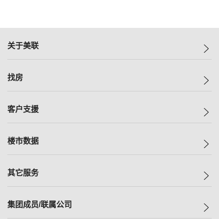
关于美联
美联集团
找房
投资者关系
集团动态
一手新房
客户支援
人才招募
买房
网站地图
上车
自助放盘
楼市数据
减价
专业经纪人
低价
分行网络
指数
其它服务
美联豪宅
查询热线
信心指数
独家楼盘
联络我们
最新成交
小区专页
租房
集团成员/联属公司
按揭计算机
历史成交
大湾区专页
居屋专页