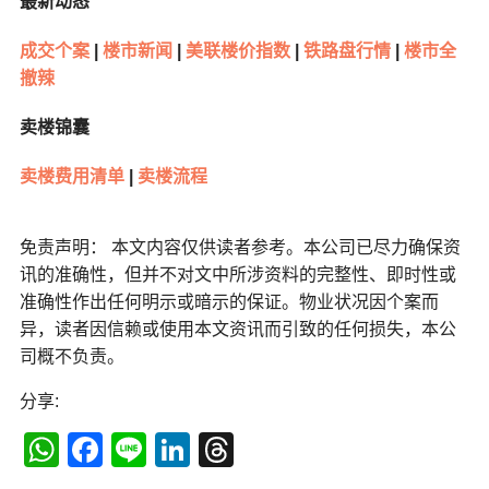
最新动态
成交个案
|
楼市新闻
|
美联楼价指数
|
铁路盘行情
|
楼市全
撤辣
卖楼锦囊
卖楼费用清单
|
卖楼流程
免责声明： 本文内容仅供读者参考。本公司已尽力确保资
讯的准确性，但并不对文中所涉资料的完整性、即时性或
准确性作出任何明示或暗示的保证。物业状况因个案而
异，读者因信赖或使用本文资讯而引致的任何损失，本公
司概不负责。
分享:
WhatsApp
Facebook
Line
LinkedIn
Threads