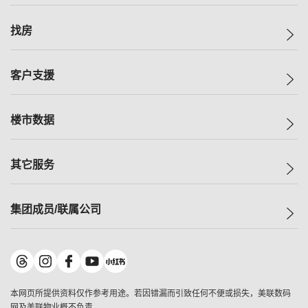
美联集团
找房
投资者关系
集团动态
一手新房
客户支援
人才招募
买房
网站地图
上车
自助放盘
楼市数据
减价
专业经纪人
低价
分行网络
指数
其它服务
美联豪宅
查询热线
信心指数
独家楼盘
联络我们
最新成交
小区专页
租房
集团成员/联属公司
按揭计算机
历史成交
大湾区专页
居屋专页
负担能力计算机
成交数据
楼市资讯
买卖流程
美联物业
转按计算机
小区成交排行榜
美联精英会
鋑联控股
*
缴款方式
地区百科
美联慈善基金
美联工商铺
*
本网页所提供资料仅作参考用途。若因错漏而引致任何不便或损失，美联数码
美善会
美联中国
网及美联物业概不负责。