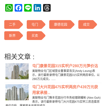
WhatsApp
Facebook
Line
LinkedIn
Threads
二手
屯门
康德花园
成交
新界
买卖
相关文章 :
屯门康景花园315实呎户280万元笋价沽
美联物业屯门区域营业董事梁浩文(Andy Leung)表
示，该行最新录得屯门康景花园315实呎两房单位，以
280万元成交。......
屯门大兴花园475实呎两房户439万元获
用家承接...
美联物业屯门豫丰花园分行市务经理顾耀彬 (Alex Guh)
表示，该行最新录得屯门大兴花园475实呎三房连套房
单位交投，属屋苑本月首宗成交，...