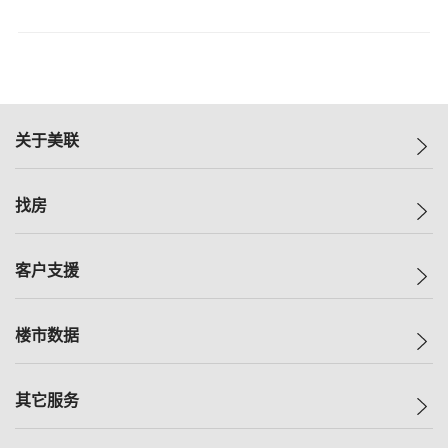
关于美联
美联集团
找房
投资者关系
集团动态
一手新房
客户支援
人才招募
买房
网站地图
上车
自助放盘
楼市数据
减价
专业经纪人
低价
分行网络
指数
其它服务
美联豪宅
查询热线
信心指数
独家楼盘
联络我们