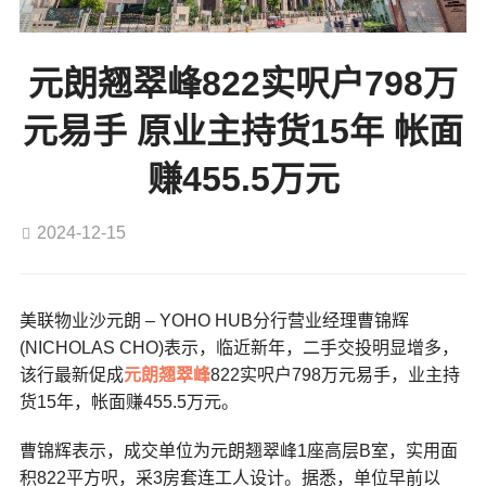
元朗翘翠峰822实呎户798万
元易手 原业主持货15年 帐面
赚455.5万元
2024-12-15
美联物业沙元朗 – YOHO HUB分行营业经理曹锦辉
(NICHOLAS CHO)表示，临近新年，二手交投明显增多，
该行最新促成
元朗
翘翠峰
822实呎户798万元易手，业主持
货15年，帐面赚455.5万元。
曹锦辉表示，成交单位为元朗翘翠峰1座高层B室，实用面
积822平方呎，采3房套连工人设计。据悉，单位早前以