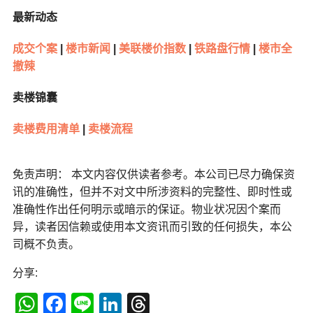
最新动态
成交个案
|
楼市新闻
|
美联楼价指数
|
铁路盘行情
|
楼市全
撤辣
卖楼锦囊
卖楼费用清单
|
卖楼流程
免责声明： 本文内容仅供读者参考。本公司已尽力确保资
讯的准确性，但并不对文中所涉资料的完整性、即时性或
准确性作出任何明示或暗示的保证。物业状况因个案而
异，读者因信赖或使用本文资讯而引致的任何损失，本公
司概不负责。
分享:
WhatsApp
Facebook
Line
LinkedIn
Threads