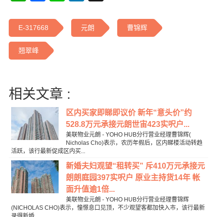
E-317668
元朗
曹锦辉
翘翠峰
相关文章 :
区内买家即睇即议价 新年“意头价”约
528.8万元承接元朗世宙423实呎户...
美联物业元朗 - YOHO HUB分行营业经理曹锦辉(
Nicholas Cho)表示，农历年假后，区内睇楼活动转趋
活跃，该行最新促成区内买...
新婚夫妇观望“租转买” 斥410万元承接元
朗朗庭园397实呎户 原业主持货14年 帐
面升值逾1倍...
美联物业元朗 - YOHO HUB分行营业经理曹锦辉
(NICHOLAS CHO)表示，憧憬息口见顶，不少观望客都加快入市，该行最新
录得新婚...