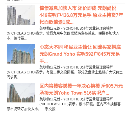
憧憬减息加快入市 还价即成 元朗尚悦
446实呎户436.8万元易手 原业主持货7年
帐面贬值逾1成...
美联物业元朗 - YOHO HUB分行营业经理曹锦辉
(NICHOLAS CHO)表示，憧憬九月中美国联储局宣布减息，睇楼客加快入
市，该行最...
心态大不同 移民业主蚀让 回流买家捞底
元朗Grand Yoho 实呎592户845万元易
手...
美联物业元朗 - YOHO HUB分行营业经理曹锦辉
(NICHOLAS CHO)表示，有见二手交投回暖，部分放盘业主趁机扩大议价空
间求售，...
区内换楼客睇楼一年决心换楼 斥605万元
承接元朗Yoho Town 516实呎户...
美联物业元朗 - YOHO HUB分行营业经理曹锦辉
(NICHOLAS CHO)表示，楼市回暖，区内不少换楼客
感市况转好加快入市，二手交投...