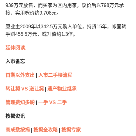
939万元放售，而买家为区内用家，议价后以798万元承
接，实用呎价约9,708元。
原业主2009年以342.5万元购入单位，持货15年，帐面转
手赚455.5万元，或升值约1.3倍。
延伸阅读:
入市备忘
首期以外支出
|
入市二手楼流程
转让契 VS 送让契
|
遗产物业继承
管理费知多啲
|
一手 VS 二手
按揭资讯
高成数按揭
|
按揭全攻略
|
按揭专家