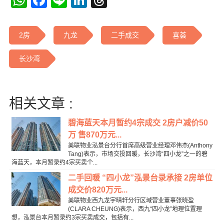
WhatsApp
Facebook
Line
LinkedIn
Threads
2房
九龙
二手成交
喜荟
长沙湾
相关文章 :
碧海蓝天本月暂约4宗成交 2房户减价50
万 售870万元...
美联物业泓景台分行首席高级营业经理邓伟杰(Anthony
Tang)表示，市场交投回暖，长沙湾“四小龙”之一的碧
海蓝天，本月暂录约4宗买卖个...
二手回暖 “四小龙”泓景台录承接 2房单位
成交价820万元...
美联物业西九龙宇晴轩分行区域营业董事张晓盈
(CLARA CHEUNG)表示，西九“四小龙”地理位置理
想，泓景台本月暂录约3宗买卖成交，包括有...