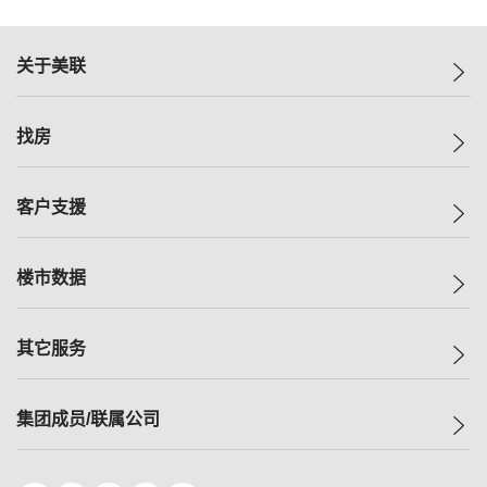
关于美联
美联集团
找房
投资者关系
集团动态
一手新房
客户支援
人才招募
买房
网站地图
上车
自助放盘
楼市数据
减价
专业经纪人
低价
分行网络
指数
其它服务
美联豪宅
查询热线
信心指数
独家楼盘
联络我们
最新成交
小区专页
租房
集团成员/联属公司
按揭计算机
历史成交
大湾区专页
居屋专页
负担能力计算机
成交数据
楼市资讯
买卖流程
美联物业
转按计算机