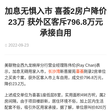
加息无惧入市 喜荟2房户降价
23万 获外区客斥796.8万元
承接自用
2022-09-23
美联物业西九龙映岸分行营业经理陈伟伦(Ray Chan)表
示，加息无碍用家入市，
长沙湾
新晋屋苑
喜荟
刚录2房单位
之买卖个案，获外区客入市上车自用，成交价796.8万元，
降价23.2万。
上述成交单位为喜荟1座低层B室，实用面积498方呎，属2
房间隔，由于项目楼龄新，居住环境不俗，加上区内生活
配套不俗，吸引外区用家承接，据了解，单位原叫价820万