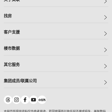
美联集团
找房
投资者关系
集团动态
一手新房
客户支援
人才招募
买房
网站地图
上车
自助放盘
楼市数据
减价
专业经纪人
低价
分行网络
指数
其它服务
美联豪宅
查询热线
信心指数
独家楼盘
联络我们
最新成交
小区专页
租房
集团成员/联属公司
按揭计算机
历史成交
大湾区专页
居屋专页
负担能力计算机
成交数据
楼市资讯
买卖流程
美联物业
转按计算机
小区成交排行榜
美联精英会
鋑联控股
*
缴款方式
地区百科
美联慈善基金
美联工商铺
*
本网页所提供资料仅作参考用途。若因错漏而引致任何不便或损失，美联数码