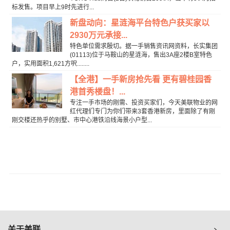
标发售。项目早上9时先进行...
新盘动向：星涟海平台特色户获买家以
2930万元承接...
特色单位需求殷切。据一手销售资讯网资料，长实集团
(01113)位于马鞍山的星涟海，售出3A座2楼B室特色
户，实用面积1,621方呎........
【全港】一手新房抢先看 更有碧桂园香
港首秀楼盘！...
专注一手市场的刚需、投资买家们，今天美联物业的网
红代理们专门为你们带来3套香港新房，里面除了有刚
刚交楼还热乎的别墅、市中心港铁沿线海景小户型...
关于美联