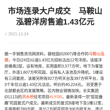
市场连录大户成交 马鞍山
泓碧洋房售逾1.43亿元
2021-12-24
据一手销售资讯网资料，碧桂园(02007)等合作的
马鞍山
泓
碧
，今日(24日)以逾1.43亿元招标沽出12号洋房。该座洋
房楼高2层，设有地库，实用面积3,577方呎，地下为客饭
厅，外连1,607方呎花园、设有私人泳池及升降机，1楼设
有三间套房，该屋另附有927方呎天台及397方呎平台，连
3个车位以逾1.43亿元沽出，呎价约40,224元。 另受惠于
北部都会区的发展策略，区内物业销情加快。长实集团
(01113)的
洪水桥
住宅项目
#LYOS
，最新录得一宗“层层叠
趣”花园复式户成交。最新成交的复式B座地下及1楼12室，
实用面积789方呎，连317方呎花园及306方呎天台，透过