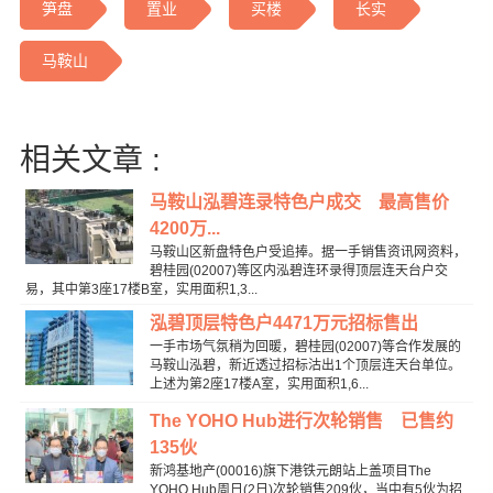
笋盘
置业
买楼
长实
马鞍山
相关文章 :
马鞍山泓碧连录特色户成交 最高售价
4200万...
马鞍山区新盘特色户受追捧。据一手销售资讯网资料，
碧桂园(02007)等区内泓碧连环录得顶层连天台户交
易，其中第3座17楼B室，实用面积1,3...
泓碧顶层特色户4471万元招标售出
一手市场气氛稍为回暖，碧桂园(02007)等合作发展的
马鞍山泓碧，新近透过招标沽出1个顶层连天台单位。
上述为第2座17楼A室，实用面积1,6...
The YOHO Hub进行次轮销售 已售约
135伙
新鸿基地产(00016)旗下港铁元朗站上盖项目The
YOHO Hub周日(2日)次轮销售209伙，当中有5伙为招