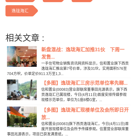
逸珑海汇
相关文章 :
新盘混战：逸珑海汇加推31伙 下周一
发售...
一手住宅物业销售资讯网资料显示，信和置业旗下西贡
逸珑海汇推出第7号价单，涉及31伙，实用面积576至
704方呎，价单定价911.3万至1,3...
【多图】逸珑海汇三房示范单位率先睇...
信和置业(00083)营业部联席董事田兆源表示，旗下西
贡逸珑汇已属现楼，今日(4月11日)首度安排传媒参观
现楼示范单位，单位为1座8楼G室，...
【多图】逸珑海汇现楼单位及会所即日开
放...
信和置业(00083)旗下西贡逸珑海汇，今日(4月11日)首
度开放现楼单位及会所予传媒参观。信置营业部联席董
事田兆源表示，项目已获发满意纸，...