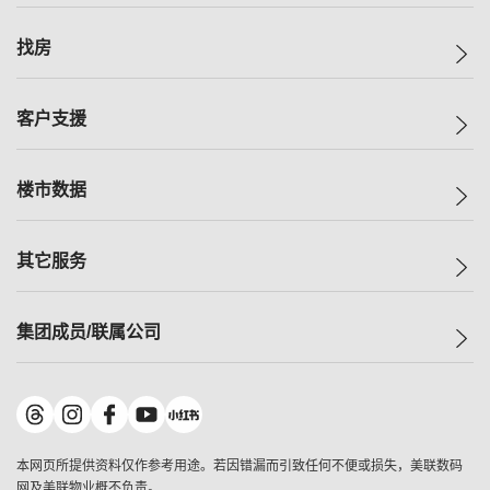
美联集团
找房
投资者关系
集团动态
一手新房
客户支援
人才招募
买房
网站地图
上车
自助放盘
楼市数据
减价
专业经纪人
低价
分行网络
指数
其它服务
美联豪宅
查询热线
信心指数
独家楼盘
联络我们
最新成交
小区专页
租房
集团成员/联属公司
按揭计算机
历史成交
大湾区专页
居屋专页
负担能力计算机
成交数据
楼市资讯
买卖流程
美联物业
转按计算机
小区成交排行榜
美联精英会
鋑联控股
*
缴款方式
地区百科
美联慈善基金
美联工商铺
*
本网页所提供资料仅作参考用途。若因错漏而引致任何不便或损失，美联数码
美善会
美联中国
网及美联物业概不负责。