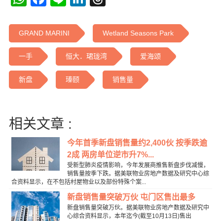
GRAND MARINI
Wetland Seasons Park
一手
恒大．珺珑湾
爱海颂
新盘
瑧颐
销售量
相关文章 :
今年首季新盘销售量约2,400伙 按季跌逾
2成 两房单位逆市升7%...
受新型肺炎疫情影响，今年发展商推售新盘步伐减慢，
销售量按季下跌。据美联物业房地产数据及研究中心综
合资料显示，在不包括村屋物业以及部份特殊个案...
新盘销售量突破万伙 屯门区售出最多
新盘销售量突破万伙。据美联物业房地产数据及研究中
心综合资料显示，本年迄今(截至10月13日)售出