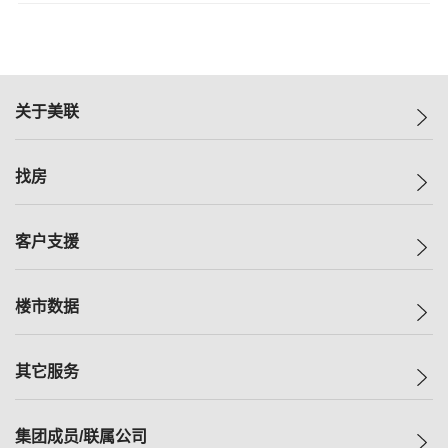
关于美联
美联集团
找房
投资者关系
集团动态
一手新房
客户支援
人才招募
买房
网站地图
上车
自助放盘
楼市数据
减价
专业经纪人
低价
分行网络
指数
其它服务
美联豪宅
查询热线
信心指数
独家楼盘
联络我们
最新成交
小区专页
租房
集团成员/联属公司
按揭计算机