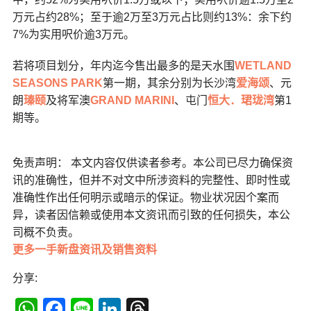
万元占约28%；至于逾2万至3万元占比则约13%：余下约
7%为实用呎价逾3万元。
若将项目划分，年内迄今售出最多的是天水围
WETLAND
SEASONS PARK
第一期，其余分别为长沙湾
爱海颂
、元
朗
瑧颐
及将军澳
GRAND MARINI
、屯门
恒大．珺珑湾
第1
期等。
免责声明： 本文内容仅供读者参考。本公司已尽力确保资
讯的准确性，但并不对文中所涉资料的完整性、即时性或
准确性作出任何明示或暗示的保证。物业状况因个案而
异，读者因信赖或使用本文资讯而引致的任何损失，本公
司概不负责。
更多一手新盘资讯及销售资料
分享:
WhatsApp
Facebook
Line
LinkedIn
Threads