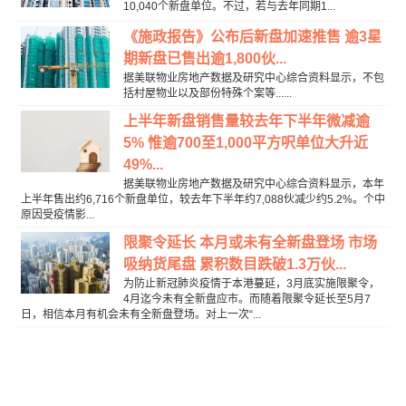
10,040个新盘单位。不过，若与去年同期1...
《施政报告》公布后新盘加速推售 逾3星
期新盘已售出逾1,800伙...
据美联物业房地产数据及研究中心综合资料显示，不包
括村屋物业以及部份特殊个案等......
上半年新盘销售量较去年下半年微减逾
5% 惟逾700至1,000平方呎单位大升近
49%...
据美联物业房地产数据及研究中心综合资料显示，本年
上半年售出约6,716个新盘单位，较去年下半年约7,088伙减少约5.2%。个中
原因受疫情影...
限聚令延长 本月或未有全新盘登场 市场
吸纳货尾盘 累积数目跌破1.3万伙...
为防止新冠肺炎疫情于本港蔓延，3月底实施限聚令，
4月迄今未有全新盘应市。而随着限聚令延长至5月7
日，相信本月有机会未有全新盘登场。对上一次“...