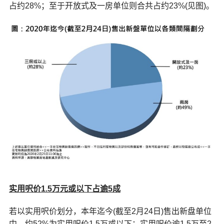
占约28%；至于开放式及一房单位则合共占约23%(见图)。
实用呎价
1.5万元或以下占逾5成
若以实用呎价划分，本年迄今(截至2月24日)售出新盘单位
中，约52%为实用呎价1.5万或以下；实用呎价逾1.5万至2