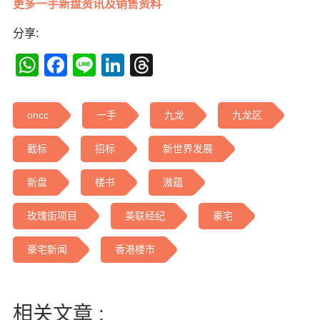
更多一手新盘资讯及销售资料
分享:
WhatsApp
Facebook
Line
LinkedIn
Threads
oncc
一手
九龙
九龙区
截标
招标
新世界发展
新盘
楼书
滶蕴
玫瑰街项目
美联经纪
豪宅
豪宅新闻
香港楼市
相关文章 :