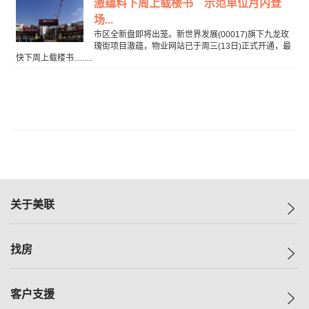
滶蕴料下周上载楼书 示范单位月内登
场...
市区全新盘即将出笼。新世界发展(00017)旗下九龙玫
瑰街项目滶蕴，物业网站已于周三(13日)正式开通，最
快下周上载楼书.........
关于美联
美联集团
找房
投资者关系
集团动态
一手新房
客户支援
人才招募