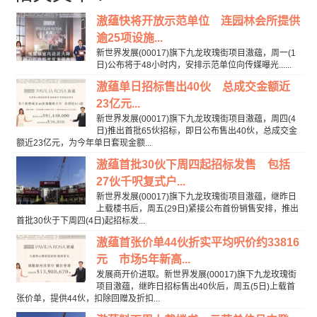
滶蕴快将开放示范单位 连园林会所提供
逾25项设施...
新世界发展(00017)旗下九龙玫瑰街项目滶蕴，周一(1
日)公布将于48小时内，安排示范单位向传媒曝光......
滶蕴单日招标售出40伙 总成交金额近
23亿元...
新世界发展(00017)旗下九龙玫瑰街项目滶蕴，周四(4
日)推出首批65伙招标，即日公布售出40伙，总成交金
额近23亿元，为今年单日套现金额...
滶蕴首批30伙下周四起招标发售 包括
27伙千呎复式户...
新世界发展(00017)旗下九龙玫瑰街项目滶蕴，继昨日
上载楼书后，周五(29日)紧接公布首份销售安排，推出
首批30伙于下周四(4日)起招标发...
滶蕴首张价单44伙折实平均呎价约33816
元 市场5年新高...
发展商开价进取。新世界发展(00017)旗下九龙玫瑰街
项目滶蕴，继昨日招标售出40伙后，周五(5日)上载首
张价单，提供44伙，扣除回赠及折扣...