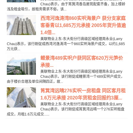
Chau)表示，由于筲箕湾香岛屋苑配套齐备，加上楼龄
浅及租金吸引，故租务需求不俗，该...
西湾河逸涛湾860实呎海景户 获分支家庭
客垂青以1,685万元承接 2005年货升值逾
1.4倍...
美联物业上东-东大街分行高级区域经理周永业(Larry
Chau)表示，该行刚促成西湾河逸涛湾一个860实呎海景户成交，以约1,685
万元获...
鲤景湾489实呎户获同区客620万元笋价
承接...
美联物业上东-东大街分行高级区域经理周永业(Larry
Chau)表示，该行刚促成鲤景湾一个489实呎户成交，
由于楼价合理及单位间隔四正，故...
筲箕湾远晴276实呎一房租盘 同区客月租
1.6万元承接 2020年货租金回报约3厘...
美联物业上东-东大街分行高级区域经理周永业(Larry
Chau)表示，该行刚促成筲箕湾远晴一个276实呎租盘
成交，月租1.6万元成交......