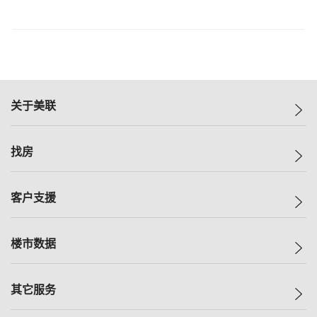
关于美联
美联集团
找房
投资者关系
集团动态
一手新房
客户支援
人才招募
买房
网站地图
上车
自助放盘
楼市数据
减价
专业经纪人
低价
分行网络
指数
其它服务
美联豪宅
查询热线
信心指数
独家楼盘