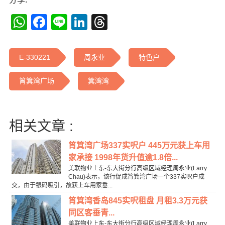
WhatsApp
Facebook
Line
LinkedIn
Threads
E-330221
周永业
特色户
筲箕湾广场
箕湾湾
相关文章 :
筲箕湾广场337实呎户 445万元获上车用
家承接 1998年货升值逾1.8倍...
美联物业上东-东大街分行高级区域经理周永业(Larry
Chau)表示，该行促成筲箕湾广场一个337实呎户成
交，由于银码吸引，故获上车用家垂...
筲箕湾香岛845实呎租盘 月租3.3万元获
同区客垂青...
美联物业上东-东大街分行高级区域经理周永业(Larry