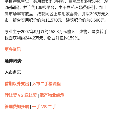
平台特色单位，实用面积约344呎，建筑面积约458呎，为
2房间隔，并连约136呎平台，由于屋苑入场费吸引，加上
属市场罕有放盘，故获同区上车用家垂青，并以398万元入
市，折合实用呎价约为11,570元，建筑呎价约为8,690元。
原业主于2007年9月以约153.8万元购入上述物，是次转手
帐面获利约244.2万元，物业升值约159%。
更多资讯
延伸阅读:
入市备忘
首期以外支出
|
入市二手楼流程
转让契 VS 送让契
|
遗产物业继承
管理费知多啲
|
一手 VS 二手