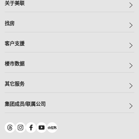
关于美联
美联集团
找房
投资者关系
集团动态
一手新房
客户支援
人才招募
买房
网站地图
上车
自助放盘
楼市数据
减价
专业经纪人
低价
分行网络
指数
其它服务
美联豪宅
查询热线
信心指数
独家楼盘
联络我们
最新成交
小区专页
租房
集团成员/联属公司
按揭计算机
历史成交
大湾区专页
居屋专页
负担能力计算机
成交数据
楼市资讯
买卖流程
美联物业
转按计算机
小区成交排行榜
美联精英会
鋑联控股
*
缴款方式
地区百科
美联慈善基金