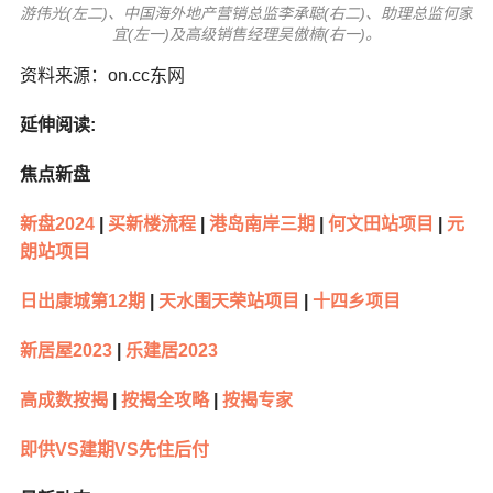
游伟光(左二)、中国海外地产营销总监李承聪(右二)、助理总监何家
宜(左一)及高级销售经理吴傲楠(右一)。
资料来源：on.cc东网
延伸阅读:
焦点新盘
新盘2024
|
买新楼流程
|
港岛南岸三期
|
何文田站项目
|
元
朗站项目
日出康城第12期
|
天水围天荣站项目
|
十四乡项目
新居屋2023
|
乐建居2023
高成数按揭
|
按揭全攻略
|
按揭专家
即供VS建期VS先住后付