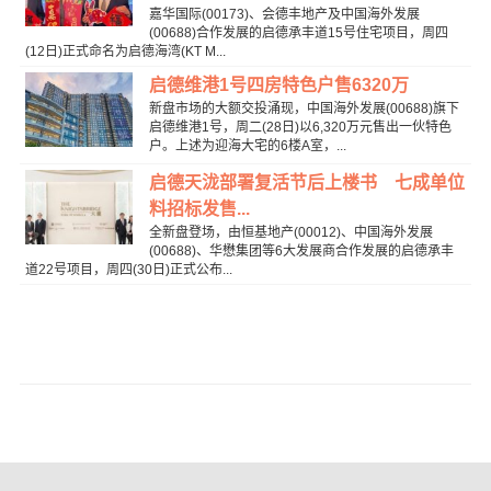
嘉华国际(00173)、会德丰地产及中国海外发展
(00688)合作发展的启德承丰道15号住宅项目，周四
(12日)正式命名为启德海湾(KT M...
启德维港1号四房特色户售6320万
新盘市场的大额交投涌现，中国海外发展(00688)旗下
启德维港1号，周二(28日)以6,320万元售出一伙特色
户。上述为迎海大宅的6楼A室，...
启德天泷部署复活节后上楼书 七成单位
料招标发售...
全新盘登场，由恒基地产(00012)、中国海外发展
(00688)、华懋集团等6大发展商合作发展的启德承丰
道22号项目，周四(30日)正式公布...