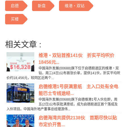
启德
新盘
维港‧双钻
买楼
相关文章 :
维港‧双钻首推141伙 折实平均呎价
18456元...
中国海外发展(00688)旗下位于启德跑道区的维港‧双
钻，周三(4日)公布首张价单，提供141伙，折实平均呎
价约18,456元，较同区近两个...
启德维港1号获满意纸 主入口处有全电
能巴士专线途经...
中国海外发展(00688)旗下启德维港1号入伙在即，周
五(2日)公布获批满意纸，成为启德跑道区首个落成及
入伙项目。中国海外地产董事总经理游伟...
启德海湾共提供2138伙 首期尽快以贴
市定价开售...