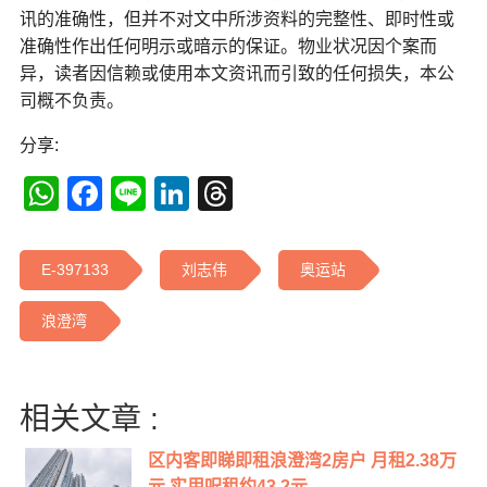
讯的准确性，但并不对文中所涉资料的完整性、即时性或
准确性作出任何明示或暗示的保证。物业状况因个案而
异，读者因信赖或使用本文资讯而引致的任何损失，本公
司概不负责。
分享:
WhatsApp
Facebook
Line
LinkedIn
Threads
E-397133
刘志伟
奥运站
浪澄湾
相关文章 :
区内客即睇即租浪澄湾2房户 月租2.38万
元 实用呎租约43.2元...