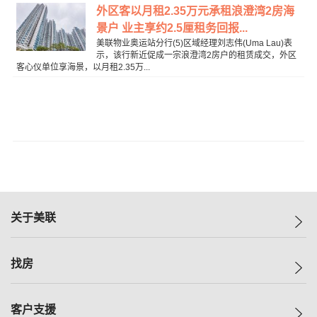
外区客以月租2.35万元承租浪澄湾2房海
景户 业主享约2.5厘租务回报...
美联物业奥运站分行(5)区域经理刘志伟(Uma Lau)表
示，该行新近促成一宗浪澄湾2房户的租赁成交，外区
客心仪单位享海景，以月租2.35万...
关于美联
美联集团
找房
投资者关系
集团动态
一手新房
客户支援