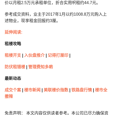
价以月租2.5万元承租单位，折合实用呎租约44.7元。
参考成交资料，业主于2017年1月以约1008.8万元购入上
述物业，现享租金回报约3厘。
延伸阅读:
租楼攻略
租楼开支
|
入伙盘推介
|
记得打厘印
|
防伏租错楼
|
管理费知多啲
最新动态
成交个案
|
楼市新闻
|
美联楼价指数
|
铁路盘行情
|
楼市全
撤辣
免责声明： 本文内容仅供读者参考。本公司已尽力确保资