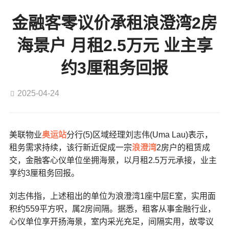
金融客零议价承租浪澄湾2房
海景户 月租2.5万元 业主享
约3厘租务回报
2025-04-24
美联物业
奥运站
分行(5)区域经理刘志伟(Uma Lau)表示，
租务需求持续，该行新近促成一宗
浪澄湾
2房户的租赁成
交，金融客心仪单位坐拥海景，以月租2.5万元承接，业主
享约3厘租务回报。
刘志伟指，上述租出的单位为浪澄湾1座中层E室，实用面
积约559平方呎，属2房间隔。据悉，租客从事金融行业，
心仪单位享开扬海景，室内采光充足，间隔实用，故零议