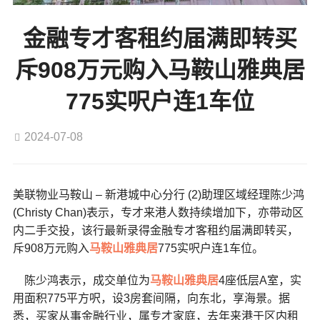
金融专才客租约届满即转买
斥908万元购入马鞍山雅典居
775实呎户连1车位
2024-07-08
美联物业马鞍山 – 新港城中心分行 (2)助理区域经理陈少鸿
(Christy Chan)表示，专才来港人数持续增加下，亦带动区
内二手交投，该行最新录得金融专才客租约届满即转买，
斥908万元购入
马鞍山
雅典居
775实呎户连1车位。
陈少鸿表示，成交单位为
马鞍山
雅典居
4座低层A室，实
用面积775平方呎，设3房套间隔，向东北，享海景。据
悉，买家从事金融行业，属专才家庭，去年来港于区内租