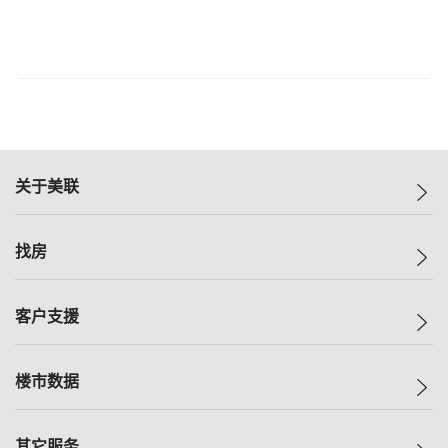
关于美联
美联集团
找房
投资者关系
集团动态
一手新房
客户支援
人才招募
买房
网站地图
上车
自助放盘
楼市数据
减价
专业经纪人
低价
分行网络
指数
其它服务