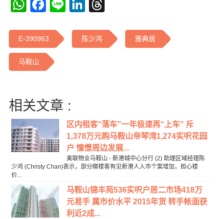
WhatsApp
Facebook
Line
LinkedIn
Threads
E-390963
陈少鸿
雅典居
马鞍山
相关文章 :
区内租客“落车”一年极速再“上车” 斥
1,378万元购马鞍山帝琴湾1,274实呎花园
户 憧憬周边发展...
美联物业马鞍山 - 新港城中心分行 (2) 助理区域经理陈
少鸿 (Christy Chan)表示，部分睇楼客有见新港人入市个案增加，担心楼
价...
马鞍山锦丰苑536实呎户居二市场418万
元易手 属市价水平 2015年货 转手帐面获
利近2成...