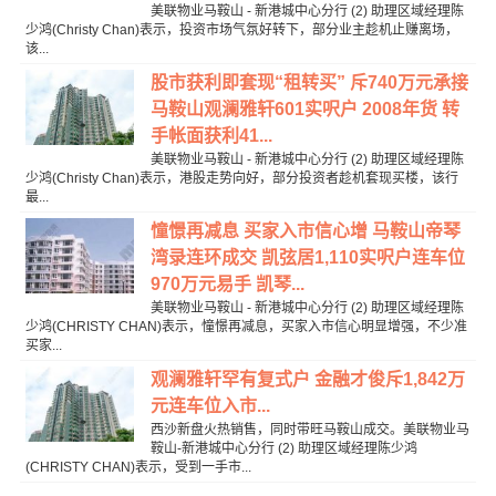
美联物业马鞍山 - 新港城中心分行 (2) 助理区域经理陈
少鸿(Christy Chan)表示，投资市场气氛好转下，部分业主趁机止赚离场，
该...
股市获利即套现“租转买” 斥740万元承接
马鞍山观澜雅轩601实呎户 2008年货 转
手帐面获利41...
美联物业马鞍山 - 新港城中心分行 (2) 助理区域经理陈
少鸿(Christy Chan)表示，港股走势向好，部分投资者趁机套现买楼，该行
最...
憧憬再减息 买家入市信心增 马鞍山帝琴
湾录连环成交 凯弦居1,110实呎户连车位
970万元易手 凯琴...
美联物业马鞍山 - 新港城中心分行 (2) 助理区域经理陈
少鸿(CHRISTY CHAN)表示，憧憬再减息，买家入市信心明显增强，不少准
买家...
观澜雅轩罕有复式户 金融才俊斥1,842万
元连车位入市...
西沙新盘火热销售，同时带旺马鞍山成交。美联物业马
鞍山-新港城中心分行 (2) 助理区域经理陈少鸿
(CHRISTY CHAN)表示，受到一手市...