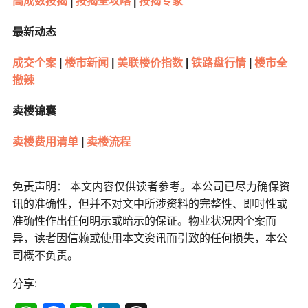
高成数按揭
|
按揭全攻略
|
按揭专家
最新动态
成交个案
|
楼市新闻
|
美联楼价指数
|
铁路盘行情
|
楼市全
撤辣
卖楼锦囊
卖楼费用清单
|
卖楼流程
免责声明： 本文内容仅供读者参考。本公司已尽力确保资
讯的准确性，但并不对文中所涉资料的完整性、即时性或
准确性作出任何明示或暗示的保证。物业状况因个案而
异，读者因信赖或使用本文资讯而引致的任何损失，本公
司概不负责。
分享: